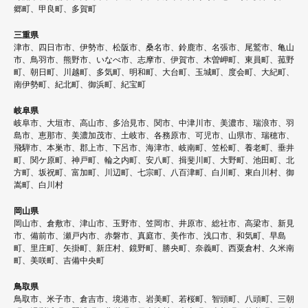
郷町、甲良町、多賀町
三重県
津市、四日市市、伊勢市、松阪市、桑名市、鈴鹿市、名張市、尾鷲市、亀山
市、鳥羽市、熊野市、いなべ市、志摩市、伊賀市、木曽岬町、東員町、菰野
町、朝日町、川越町、多気町、明和町、大台町、玉城町、度会町、大紀町、
南伊勢町、紀北町、御浜町、紀宝町
岐阜県
岐阜市、大垣市、高山市、多治見市、関市、中津川市、美濃市、瑞浪市、羽
島市、恵那市、美濃加茂市、土岐市、各務原市、可児市、山県市、瑞穂市、
飛騨市、本巣市、郡上市、下呂市、海津市、岐南町、笠松町、養老町、垂井
町、関ケ原町、神戸町、輪之内町、安八町、揖斐川町、大野町、池田町、北
方町、坂祝町、富加町、川辺町、七宗町、八百津町、白川町、東白川村、御
嵩町、白川村
岡山県
岡山市、倉敷市、津山市、玉野市、笠岡市、井原市、総社市、高梁市、新見
市、備前市、瀬戸内市、赤磐市、真庭市、美作市、浅口市、和気町、早島
町、里庄町、矢掛町、新庄村、鏡野町、勝央町、奈義町、西粟倉村、久米南
町、美咲町、吉備中央町
鳥取県
鳥取市、米子市、倉吉市、境港市、岩美町、若桜町、智頭町、八頭町、三朝