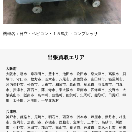
機械名：日立・ベビコン・１５馬力・コンプレッサ
出張買取エリア
大阪府
大阪市、堺市、岸和田市、豊中市、池田市、吹田市、泉大津市、高槻市、貝
塚市、守口市、枚方市、茨木市、八尾市、泉佐野市、富田林市、寝屋川市、
河内長野市、松原市、大東市、和泉市、箕面市、柏原市、羽曳野市、門真
市、摂津市、高石市、藤井寺市、東大阪市、泉南市、四條畷市、交野市、大
阪狭山市、阪南市、島本町、豊能町、能勢町、忠岡町、熊取町、田尻町、岬
町、太子町、河南町、千早赤阪村
兵庫県
神戸市、姫路市、尼崎市、明石市、西宮市、洲本市、芦屋市、伊丹市、相生
市、豊岡市、加古川市、赤穂市、西脇市、宝塚市、三木市、高砂市、川西
市、小野市、三田市、加西市、篠山市、養父市、丹波市、南あわじ市、朝来