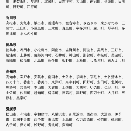
町、湯梨浜町、琴浦町、北栄町、日吉津村、大山町、南部町、伯耆町、日南
町、日野町、江府町
香川県
高松市、丸亀市、坂出市、善通寺市、観音寺市、さぬき市、東かがわ市、三
豊市、土庄町、小豆島町、三木町、直島町、宇多津町、綾川町、琴平町、多
度津町、まんのう町
徳島県
徳島市、鳴門市、小松島市、阿南市、吉野川市、阿波市、美馬市、三好市、
勝浦町、上勝町、佐那河内村、石井町、神山町、那賀町、牟岐町、美波町、
海陽町、松茂町、北島町、藍住町、板野町、上板町、つるぎ町、東みよし町
高知県
高知市、室戸市、安芸市、南国市、土佐市、須崎市、宿毛市、土佐清水市、
四万十市、香南市、香美市、東洋町、奈半利町、田野町、安田町、北川村、
馬路村、芸西村、本山町、大豊町、土佐町、大川村、いの町、仁淀川町、中
土佐町、佐川町、越知町、梼原町、日高村、津野町、四万十町、大月町、三
原村、黒潮町
愛媛県
松山市、今治市、宇和島市、八幡浜市、新居浜市、西条市、大洲市、伊予
市、四国中央市、西予市、東温市、上島町、久万高原町、松前町、砥部町、
内子町、伊方町、松野町、鬼北町、愛南町