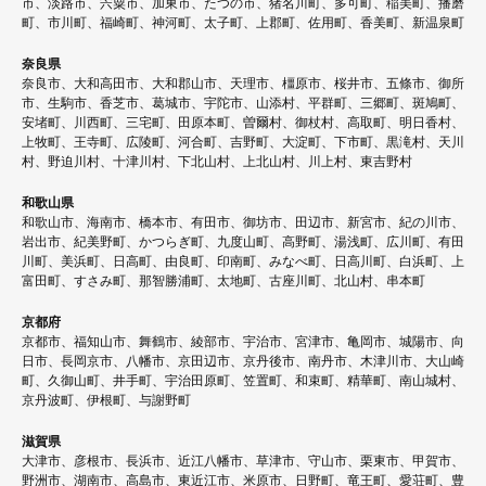
市、淡路市、宍粟市、加東市、たつの市、猪名川町、多可町、稲美町、播磨
町、市川町、福崎町、神河町、太子町、上郡町、佐用町、香美町、新温泉町
奈良県
奈良市、大和高田市、大和郡山市、天理市、橿原市、桜井市、五條市、御所
市、生駒市、香芝市、葛城市、宇陀市、山添村、平群町、三郷町、斑鳩町、
安堵町、川西町、三宅町、田原本町、曽爾村、御杖村、高取町、明日香村、
上牧町、王寺町、広陵町、河合町、吉野町、大淀町、下市町、黒滝村、天川
村、野迫川村、十津川村、下北山村、上北山村、川上村、東吉野村
和歌山県
和歌山市、海南市、橋本市、有田市、御坊市、田辺市、新宮市、紀の川市、
岩出市、紀美野町、かつらぎ町、九度山町、高野町、湯浅町、広川町、有田
川町、美浜町、日高町、由良町、印南町、みなべ町、日高川町、白浜町、上
富田町、すさみ町、那智勝浦町、太地町、古座川町、北山村、串本町
京都府
京都市、福知山市、舞鶴市、綾部市、宇治市、宮津市、亀岡市、城陽市、向
日市、長岡京市、八幡市、京田辺市、京丹後市、南丹市、木津川市、大山崎
町、久御山町、井手町、宇治田原町、笠置町、和束町、精華町、南山城村、
京丹波町、伊根町、与謝野町
滋賀県
大津市、彦根市、長浜市、近江八幡市、草津市、守山市、栗東市、甲賀市、
野洲市、湖南市、高島市、東近江市、米原市、日野町、竜王町、愛荘町、豊