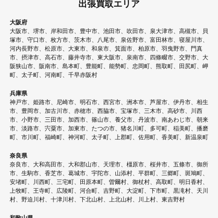
出張買取エリア
大阪府
大阪市、堺市、岸和田市、豊中市、池田市、吹田市、泉大津市、高槻市、貝
塚市、守口市、枚方市、茨木市、八尾市、泉佐野市、富田林市、寝屋川市、
河内長野市、松原市、大東市、和泉市、箕面市、柏原市、羽曳野市、門真
市、摂津市、高石市、藤井寺市、東大阪市、泉南市、四條畷市、交野市、大
阪狭山市、阪南市、島本町、豊能町、能勢町、忠岡町、熊取町、田尻町、岬
町、太子町、河南町、千早赤阪村
兵庫県
神戸市、姫路市、尼崎市、明石市、西宮市、洲本市、芦屋市、伊丹市、相生
市、豊岡市、加古川市、赤穂市、西脇市、宝塚市、三木市、高砂市、川西
市、小野市、三田市、加西市、篠山市、養父市、丹波市、南あわじ市、朝来
市、淡路市、宍粟市、加東市、たつの市、猪名川町、多可町、稲美町、播磨
町、市川町、福崎町、神河町、太子町、上郡町、佐用町、香美町、新温泉町
奈良県
奈良市、大和高田市、大和郡山市、天理市、橿原市、桜井市、五條市、御所
市、生駒市、香芝市、葛城市、宇陀市、山添村、平群町、三郷町、斑鳩町、
安堵町、川西町、三宅町、田原本町、曽爾村、御杖村、高取町、明日香村、
上牧町、王寺町、広陵町、河合町、吉野町、大淀町、下市町、黒滝村、天川
村、野迫川村、十津川村、下北山村、上北山村、川上村、東吉野村
和歌山県