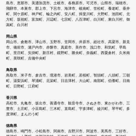
島市、恵那市、美濃加茂市、土岐市、各務原市、可児市、山県市、瑞穂市、
飛騨市、本巣市、郡上市、下呂市、海津市、岐南町、笠松町、養老町、垂井
町、関ケ原町、神戸町、輪之内町、安八町、揖斐川町、大野町、池田町、北
方町、坂祝町、富加町、川辺町、七宗町、八百津町、白川町、東白川村、御
嵩町、白川村
岡山県
岡山市、倉敷市、津山市、玉野市、笠岡市、井原市、総社市、高梁市、新見
市、備前市、瀬戸内市、赤磐市、真庭市、美作市、浅口市、和気町、早島
町、里庄町、矢掛町、新庄村、鏡野町、勝央町、奈義町、西粟倉村、久米南
町、美咲町、吉備中央町
鳥取県
鳥取市、米子市、倉吉市、境港市、岩美町、若桜町、智頭町、八頭町、三朝
町、湯梨浜町、琴浦町、北栄町、日吉津村、大山町、南部町、伯耆町、日南
町、日野町、江府町
香川県
高松市、丸亀市、坂出市、善通寺市、観音寺市、さぬき市、東かがわ市、三
豊市、土庄町、小豆島町、三木町、直島町、宇多津町、綾川町、琴平町、多
度津町、まんのう町
徳島県
徳島市、鳴門市、小松島市、阿南市、吉野川市、阿波市、美馬市、三好市、