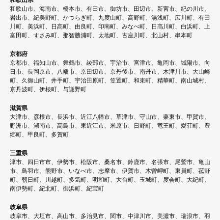
和歌山市、海南市、橋本市、有田市、御坊市、田辺市、新宮市、紀の川市、
岩出市、紀美野町、かつらぎ町、九度山町、高野町、湯浅町、広川町、有田
川町、美浜町、日高町、由良町、印南町、みなべ町、日高川町、白浜町、上
富田町、すさみ町、那智勝浦町、太地町、古座川町、北山村、串本町
京都府
京都市、福知山市、舞鶴市、綾部市、宇治市、宮津市、亀岡市、城陽市、向
日市、長岡京市、八幡市、京田辺市、京丹後市、南丹市、木津川市、大山崎
町、久御山町、井手町、宇治田原町、笠置町、和束町、精華町、南山城村、
京丹波町、伊根町、与謝野町
滋賀県
大津市、彦根市、長浜市、近江八幡市、草津市、守山市、栗東市、甲賀市、
野洲市、湖南市、高島市、東近江市、米原市、日野町、竜王町、愛荘町、豊
郷町、甲良町、多賀町
三重県
津市、四日市市、伊勢市、松阪市、桑名市、鈴鹿市、名張市、尾鷲市、亀山
市、鳥羽市、熊野市、いなべ市、志摩市、伊賀市、木曽岬町、東員町、菰野
町、朝日町、川越町、多気町、明和町、大台町、玉城町、度会町、大紀町、
南伊勢町、紀北町、御浜町、紀宝町
岐阜県
岐阜市、大垣市、高山市、多治見市、関市、中津川市、美濃市、瑞浪市、羽