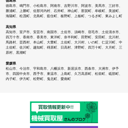
徳島県
徳島市、鳴門市、小松島市、阿南市、吉野川市、阿波市、美馬市、三好市、
勝浦町、上勝町、佐那河内村、石井町、神山町、那賀町、牟岐町、美波町、
海陽町、松茂町、北島町、藍住町、板野町、上板町、つるぎ町、東みよし町
高知県
高知市、室戸市、安芸市、南国市、土佐市、須崎市、宿毛市、土佐清水市、
四万十市、香南市、香美市、東洋町、奈半利町、田野町、安田町、北川村、
馬路村、芸西村、本山町、大豊町、土佐町、大川村、いの町、仁淀川町、中
土佐町、佐川町、越知町、梼原町、日高村、津野町、四万十町、大月町、三
原村、黒潮町
愛媛県
松山市、今治市、宇和島市、八幡浜市、新居浜市、西条市、大洲市、伊予
市、四国中央市、西予市、東温市、上島町、久万高原町、松前町、砥部町、
内子町、伊方町、松野町、鬼北町、愛南町