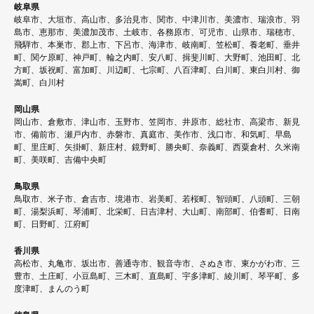
岐阜県
岐阜市、大垣市、高山市、多治見市、関市、中津川市、美濃市、瑞浪市、羽
島市、恵那市、美濃加茂市、土岐市、各務原市、可児市、山県市、瑞穂市、
飛騨市、本巣市、郡上市、下呂市、海津市、岐南町、笠松町、養老町、垂井
町、関ケ原町、神戸町、輪之内町、安八町、揖斐川町、大野町、池田町、北
方町、坂祝町、富加町、川辺町、七宗町、八百津町、白川町、東白川村、御
嵩町、白川村
岡山県
岡山市、倉敷市、津山市、玉野市、笠岡市、井原市、総社市、高梁市、新見
市、備前市、瀬戸内市、赤磐市、真庭市、美作市、浅口市、和気町、早島
町、里庄町、矢掛町、新庄村、鏡野町、勝央町、奈義町、西粟倉村、久米南
町、美咲町、吉備中央町
鳥取県
鳥取市、米子市、倉吉市、境港市、岩美町、若桜町、智頭町、八頭町、三朝
町、湯梨浜町、琴浦町、北栄町、日吉津村、大山町、南部町、伯耆町、日南
町、日野町、江府町
香川県
高松市、丸亀市、坂出市、善通寺市、観音寺市、さぬき市、東かがわ市、三
豊市、土庄町、小豆島町、三木町、直島町、宇多津町、綾川町、琴平町、多
度津町、まんのう町