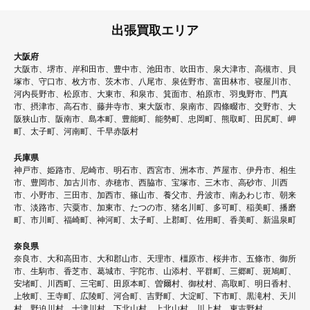
出張買取エリア
大阪府
大阪市、堺市、岸和田市、豊中市、池田市、吹田市、泉大津市、高槻市、貝
塚市、守口市、枚方市、茨木市、八尾市、泉佐野市、富田林市、寝屋川市、
河内長野市、松原市、大東市、和泉市、箕面市、柏原市、羽曳野市、門真
市、摂津市、高石市、藤井寺市、東大阪市、泉南市、四條畷市、交野市、大
阪狭山市、阪南市、島本町、豊能町、能勢町、忠岡町、熊取町、田尻町、岬
町、太子町、河南町、千早赤阪村
兵庫県
神戸市、姫路市、尼崎市、明石市、西宮市、洲本市、芦屋市、伊丹市、相生
市、豊岡市、加古川市、赤穂市、西脇市、宝塚市、三木市、高砂市、川西
市、小野市、三田市、加西市、篠山市、養父市、丹波市、南あわじ市、朝来
市、淡路市、宍粟市、加東市、たつの市、猪名川町、多可町、稲美町、播磨
町、市川町、福崎町、神河町、太子町、上郡町、佐用町、香美町、新温泉町
奈良県
奈良市、大和高田市、大和郡山市、天理市、橿原市、桜井市、五條市、御所
市、生駒市、香芝市、葛城市、宇陀市、山添村、平群町、三郷町、斑鳩町、
安堵町、川西町、三宅町、田原本町、曽爾村、御杖村、高取町、明日香村、
上牧町、王寺町、広陵町、河合町、吉野町、大淀町、下市町、黒滝村、天川
村、野迫川村、十津川村、下北山村、上北山村、川上村、東吉野村