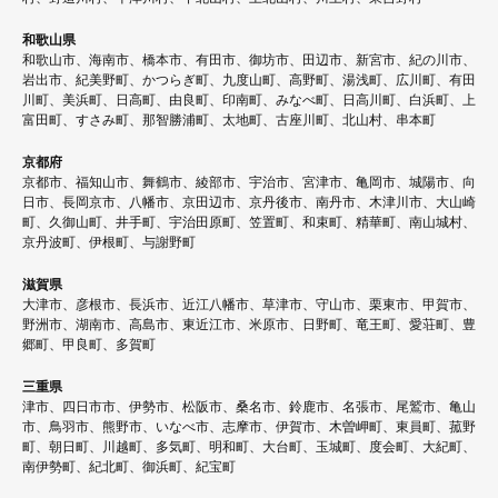
和歌山県
和歌山市、海南市、橋本市、有田市、御坊市、田辺市、新宮市、紀の川市、
岩出市、紀美野町、かつらぎ町、九度山町、高野町、湯浅町、広川町、有田
川町、美浜町、日高町、由良町、印南町、みなべ町、日高川町、白浜町、上
富田町、すさみ町、那智勝浦町、太地町、古座川町、北山村、串本町
京都府
京都市、福知山市、舞鶴市、綾部市、宇治市、宮津市、亀岡市、城陽市、向
日市、長岡京市、八幡市、京田辺市、京丹後市、南丹市、木津川市、大山崎
町、久御山町、井手町、宇治田原町、笠置町、和束町、精華町、南山城村、
京丹波町、伊根町、与謝野町
滋賀県
大津市、彦根市、長浜市、近江八幡市、草津市、守山市、栗東市、甲賀市、
野洲市、湖南市、高島市、東近江市、米原市、日野町、竜王町、愛荘町、豊
郷町、甲良町、多賀町
三重県
津市、四日市市、伊勢市、松阪市、桑名市、鈴鹿市、名張市、尾鷲市、亀山
市、鳥羽市、熊野市、いなべ市、志摩市、伊賀市、木曽岬町、東員町、菰野
町、朝日町、川越町、多気町、明和町、大台町、玉城町、度会町、大紀町、
南伊勢町、紀北町、御浜町、紀宝町