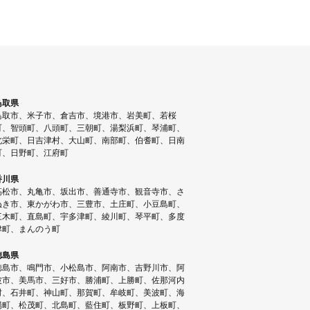
鳥取県
鳥取市、米子市、倉吉市、境港市、岩美町、若桜
町、智頭町、八頭町、三朝町、湯梨浜町、琴浦町、
北栄町、日吉津村、大山町、南部町、伯耆町、日南
町、日野町、江府町
香川県
高松市、丸亀市、坂出市、善通寺市、観音寺市、さ
ぬき市、東かがわ市、三豊市、土庄町、小豆島町、
三木町、直島町、宇多津町、綾川町、琴平町、多度
津町、まんのう町
徳島県
徳島市、鳴門市、小松島市、阿南市、吉野川市、阿
波市、美馬市、三好市、勝浦町、上勝町、佐那河内
村、石井町、神山町、那賀町、牟岐町、美波町、海
陽町、松茂町、北島町、藍住町、板野町、上板町、