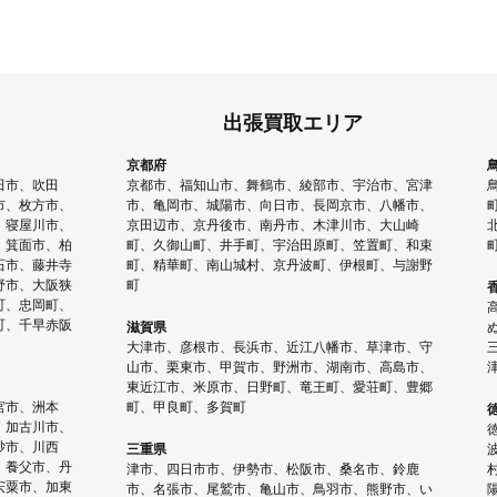
出張買取エリア
京都府
田市、吹田
京都市、福知山市、舞鶴市、綾部市、宇治市、宮津
市、枚方市、
市、亀岡市、城陽市、向日市、長岡京市、八幡市、
、寝屋川市、
京田辺市、京丹後市、南丹市、木津川市、大山崎
、箕面市、柏
町、久御山町、井手町、宇治田原町、笠置町、和束
石市、藤井寺
町、精華町、南山城村、京丹波町、伊根町、与謝野
野市、大阪狭
町
町、忠岡町、
町、千早赤阪
滋賀県
大津市、彦根市、長浜市、近江八幡市、草津市、守
山市、栗東市、甲賀市、野洲市、湖南市、高島市、
東近江市、米原市、日野町、竜王町、愛荘町、豊郷
宮市、洲本
町、甲良町、多賀町
、加古川市、
砂市、川西
三重県
、養父市、丹
津市、四日市市、伊勢市、松阪市、桑名市、鈴鹿
宍粟市、加東
市、名張市、尾鷲市、亀山市、鳥羽市、熊野市、い