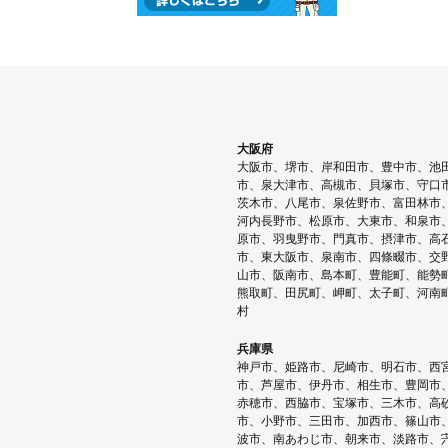
大阪府
大阪市、堺市、岸和田市、豊中市、池
市、泉大津市、高槻市、貝塚市、守口
茨木市、八尾市、泉佐野市、富田林市
河内長野市、松原市、大東市、和泉市
原市、羽曳野市、門真市、摂津市、高
市、東大阪市、泉南市、四條畷市、交
山市、阪南市、島本町、豊能町、能勢
熊取町、田尻町、岬町、太子町、河南
村
兵庫県
神戸市、姫路市、尼崎市、明石市、西
市、芦屋市、伊丹市、相生市、豊岡市
赤穂市、西脇市、宝塚市、三木市、高
市、小野市、三田市、加西市、篠山市
波市、南あわじ市、朝来市、淡路市、