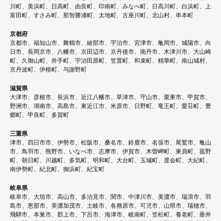
川町、美浜町、日高町、由良町、印南町、みなべ町、日高川町、白浜町、上
富田町、すさみ町、那智勝浦町、太地町、古座川町、北山村、串本町
京都府
京都市、福知山市、舞鶴市、綾部市、宇治市、宮津市、亀岡市、城陽市、向
日市、長岡京市、八幡市、京田辺市、京丹後市、南丹市、木津川市、大山崎
町、久御山町、井手町、宇治田原町、笠置町、和束町、精華町、南山城村、
京丹波町、伊根町、与謝野町
滋賀県
大津市、彦根市、長浜市、近江八幡市、草津市、守山市、栗東市、甲賀市、
野洲市、湖南市、高島市、東近江市、米原市、日野町、竜王町、愛荘町、豊
郷町、甲良町、多賀町
三重県
津市、四日市市、伊勢市、松阪市、桑名市、鈴鹿市、名張市、尾鷲市、亀山
市、鳥羽市、熊野市、いなべ市、志摩市、伊賀市、木曽岬町、東員町、菰野
町、朝日町、川越町、多気町、明和町、大台町、玉城町、度会町、大紀町、
南伊勢町、紀北町、御浜町、紀宝町
岐阜県
岐阜市、大垣市、高山市、多治見市、関市、中津川市、美濃市、瑞浪市、羽
島市、恵那市、美濃加茂市、土岐市、各務原市、可児市、山県市、瑞穂市、
飛騨市、本巣市、郡上市、下呂市、海津市、岐南町、笠松町、養老町、垂井