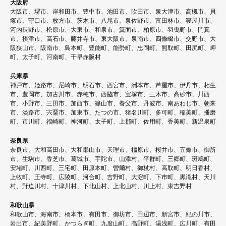
大阪府
大阪市、堺市、岸和田市、豊中市、池田市、吹田市、泉大津市、高槻市、貝
塚市、守口市、枚方市、茨木市、八尾市、泉佐野市、富田林市、寝屋川市、
河内長野市、松原市、大東市、和泉市、箕面市、柏原市、羽曳野市、門真
市、摂津市、高石市、藤井寺市、東大阪市、泉南市、四條畷市、交野市、大
阪狭山市、阪南市、島本町、豊能町、能勢町、忠岡町、熊取町、田尻町、岬
町、太子町、河南町、千早赤阪村
兵庫県
神戸市、姫路市、尼崎市、明石市、西宮市、洲本市、芦屋市、伊丹市、相生
市、豊岡市、加古川市、赤穂市、西脇市、宝塚市、三木市、高砂市、川西
市、小野市、三田市、加西市、篠山市、養父市、丹波市、南あわじ市、朝来
市、淡路市、宍粟市、加東市、たつの市、猪名川町、多可町、稲美町、播磨
町、市川町、福崎町、神河町、太子町、上郡町、佐用町、香美町、新温泉町
奈良県
奈良市、大和高田市、大和郡山市、天理市、橿原市、桜井市、五條市、御所
市、生駒市、香芝市、葛城市、宇陀市、山添村、平群町、三郷町、斑鳩町、
安堵町、川西町、三宅町、田原本町、曽爾村、御杖村、高取町、明日香村、
上牧町、王寺町、広陵町、河合町、吉野町、大淀町、下市町、黒滝村、天川
村、野迫川村、十津川村、下北山村、上北山村、川上村、東吉野村
和歌山県
和歌山市、海南市、橋本市、有田市、御坊市、田辺市、新宮市、紀の川市、
岩出市、紀美野町、かつらぎ町、九度山町、高野町、湯浅町、広川町、有田