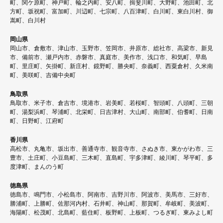
町、関ケ原町、神戸町、輪之内町、安八町、揖斐川町、大野町、池田町、北
方町、坂祝町、富加町、川辺町、七宗町、八百津町、白川町、東白川村、御
嵩町、白川村
岡山県
岡山市、倉敷市、津山市、玉野市、笠岡市、井原市、総社市、高梁市、新見
市、備前市、瀬戸内市、赤磐市、真庭市、美作市、浅口市、和気町、早島
町、里庄町、矢掛町、新庄村、鏡野町、勝央町、奈義町、西粟倉村、久米南
町、美咲町、吉備中央町
鳥取県
鳥取市、米子市、倉吉市、境港市、岩美町、若桜町、智頭町、八頭町、三朝
町、湯梨浜町、琴浦町、北栄町、日吉津村、大山町、南部町、伯耆町、日南
町、日野町、江府町
香川県
高松市、丸亀市、坂出市、善通寺市、観音寺市、さぬき市、東かがわ市、三
豊市、土庄町、小豆島町、三木町、直島町、宇多津町、綾川町、琴平町、多
度津町、まんのう町
徳島県
徳島市、鳴門市、小松島市、阿南市、吉野川市、阿波市、美馬市、三好市、
勝浦町、上勝町、佐那河内村、石井町、神山町、那賀町、牟岐町、美波町、
海陽町、松茂町、北島町、藍住町、板野町、上板町、つるぎ町、東みよし町