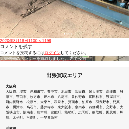
投
フ
2020年3月18日
1100 × 1199
稿
ル
コメントを残す
日:
サ
コメントを投稿するには
ログイン
してください。
イ
投
大栄機械のベンダーを買取しました。
内で公開
ズ
稿
ナ
出張買取エリア
ビ
大阪府
ゲ
大阪市、堺市、岸和田市、豊中市、池田市、吹田市、泉大津市、高槻市、貝
塚市、守口市、枚方市、茨木市、八尾市、泉佐野市、富田林市、寝屋川市、
ー
河内長野市、松原市、大東市、和泉市、箕面市、柏原市、羽曳野市、門真
シ
市、摂津市、高石市、藤井寺市、東大阪市、泉南市、四條畷市、交野市、大
阪狭山市、阪南市、島本町、豊能町、能勢町、忠岡町、熊取町、田尻町、岬
ョ
町、太子町、河南町、千早赤阪村
ン
兵庫県