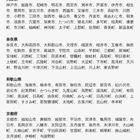
神戸市、姫路市、尼崎市、明石市、西宮市、洲本市、芦屋市、伊丹市、相生
市、豊岡市、加古川市、赤穂市、西脇市、宝塚市、三木市、高砂市、川西
市、小野市、三田市、加西市、篠山市、養父市、丹波市、南あわじ市、朝来
市、淡路市、宍粟市、加東市、たつの市、猪名川町、多可町、稲美町、播磨
町、市川町、福崎町、神河町、太子町、上郡町、佐用町、香美町、新温泉町
奈良県
奈良市、大和高田市、大和郡山市、天理市、橿原市、桜井市、五條市、御所
市、生駒市、香芝市、葛城市、宇陀市、山添村、平群町、三郷町、斑鳩町、
安堵町、川西町、三宅町、田原本町、曽爾村、御杖村、高取町、明日香村、
上牧町、王寺町、広陵町、河合町、吉野町、大淀町、下市町、黒滝村、天川
村、野迫川村、十津川村、下北山村、上北山村、川上村、東吉野村
和歌山県
和歌山市、海南市、橋本市、有田市、御坊市、田辺市、新宮市、紀の川市、
岩出市、紀美野町、かつらぎ町、九度山町、高野町、湯浅町、広川町、有田
川町、美浜町、日高町、由良町、印南町、みなべ町、日高川町、白浜町、上
富田町、すさみ町、那智勝浦町、太地町、古座川町、北山村、串本町
京都府
京都市、福知山市、舞鶴市、綾部市、宇治市、宮津市、亀岡市、城陽市、向
日市、長岡京市、八幡市、京田辺市、京丹後市、南丹市、木津川市、大山崎
町、久御山町、井手町、宇治田原町、笠置町、和束町、精華町、南山城村、
京丹波町、伊根町、与謝野町