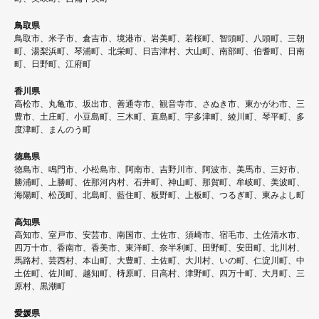
鳥取県
鳥取市、米子市、倉吉市、境港市、岩美町、若桜町、智頭町、八頭町、三朝
町、湯梨浜町、琴浦町、北栄町、日吉津村、大山町、南部町、伯耆町、日南
町、日野町、江府町
香川県
高松市、丸亀市、坂出市、善通寺市、観音寺市、さぬき市、東かがわ市、三
豊市、土庄町、小豆島町、三木町、直島町、宇多津町、綾川町、琴平町、多
度津町、まんのう町
徳島県
徳島市、鳴門市、小松島市、阿南市、吉野川市、阿波市、美馬市、三好市、
勝浦町、上勝町、佐那河内村、石井町、神山町、那賀町、牟岐町、美波町、
海陽町、松茂町、北島町、藍住町、板野町、上板町、つるぎ町、東みよし町
高知県
高知市、室戸市、安芸市、南国市、土佐市、須崎市、宿毛市、土佐清水市、
四万十市、香南市、香美市、東洋町、奈半利町、田野町、安田町、北川村、
馬路村、芸西村、本山町、大豊町、土佐町、大川村、いの町、仁淀川町、中
土佐町、佐川町、越知町、梼原町、日高村、津野町、四万十町、大月町、三
原村、黒潮町
愛媛県