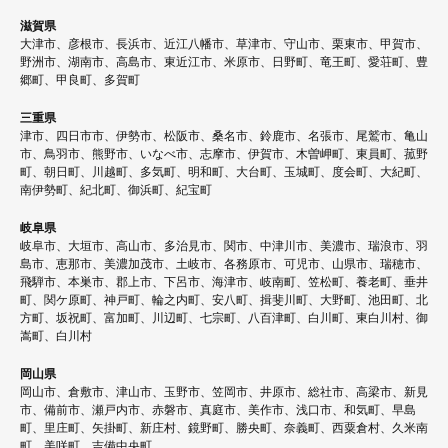
滋賀県
大津市、彦根市、長浜市、近江八幡市、草津市、守山市、栗東市、甲賀市、
野洲市、湖南市、高島市、東近江市、米原市、日野町、竜王町、愛荘町、豊
郷町、甲良町、多賀町
三重県
津市、四日市市、伊勢市、松阪市、桑名市、鈴鹿市、名張市、尾鷲市、亀山
市、鳥羽市、熊野市、いなべ市、志摩市、伊賀市、木曽岬町、東員町、菰野
町、朝日町、川越町、多気町、明和町、大台町、玉城町、度会町、大紀町、
南伊勢町、紀北町、御浜町、紀宝町
岐阜県
岐阜市、大垣市、高山市、多治見市、関市、中津川市、美濃市、瑞浪市、羽
島市、恵那市、美濃加茂市、土岐市、各務原市、可児市、山県市、瑞穂市、
飛騨市、本巣市、郡上市、下呂市、海津市、岐南町、笠松町、養老町、垂井
町、関ケ原町、神戸町、輪之内町、安八町、揖斐川町、大野町、池田町、北
方町、坂祝町、富加町、川辺町、七宗町、八百津町、白川町、東白川村、御
嵩町、白川村
岡山県
岡山市、倉敷市、津山市、玉野市、笠岡市、井原市、総社市、高梁市、新見
市、備前市、瀬戸内市、赤磐市、真庭市、美作市、浅口市、和気町、早島
町、里庄町、矢掛町、新庄村、鏡野町、勝央町、奈義町、西粟倉村、久米南
町、美咲町、吉備中央町