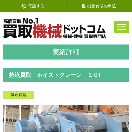
電話する
出張買取の申込
持込買取 ホイストクレーン １０t
持込買取