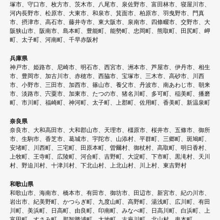
塚市、守口市、枚方市、茨木市、八尾市、泉佐野市、富田林市、寝屋川市、
河内長野市、松原市、大東市、和泉市、箕面市、柏原市、羽曳野市、門真
市、摂津市、高石市、藤井寺市、東大阪市、泉南市、四條畷市、交野市、大
阪狭山市、阪南市、島本町、豊能町、能勢町、忠岡町、熊取町、田尻町、岬
町、太子町、河南町、千早赤阪村
兵庫県
神戸市、姫路市、尼崎市、明石市、西宮市、洲本市、芦屋市、伊丹市、相生
市、豊岡市、加古川市、赤穂市、西脇市、宝塚市、三木市、高砂市、川西
市、小野市、三田市、加西市、篠山市、養父市、丹波市、南あわじ市、朝来
市、淡路市、宍粟市、加東市、たつの市、猪名川町、多可町、稲美町、播磨
町、市川町、福崎町、神河町、太子町、上郡町、佐用町、香美町、新温泉町
奈良県
奈良市、大和高田市、大和郡山市、天理市、橿原市、桜井市、五條市、御所
市、生駒市、香芝市、葛城市、宇陀市、山添村、平群町、三郷町、斑鳩町、
安堵町、川西町、三宅町、田原本町、曽爾村、御杖村、高取町、明日香村、
上牧町、王寺町、広陵町、河合町、吉野町、大淀町、下市町、黒滝村、天川
村、野迫川村、十津川村、下北山村、上北山村、川上村、東吉野村
和歌山県
和歌山市、海南市、橋本市、有田市、御坊市、田辺市、新宮市、紀の川市、
岩出市、紀美野町、かつらぎ町、九度山町、高野町、湯浅町、広川町、有田
川町、美浜町、日高町、由良町、印南町、みなべ町、日高川町、白浜町、上
富田町、すさみ町、那智勝浦町、太地町、古座川町、北山村、串本町