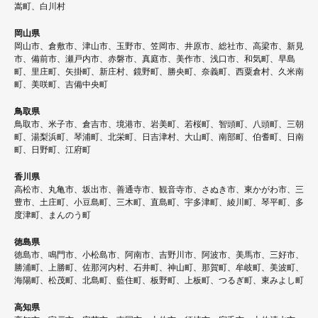
嵩町、白川村
岡山県
岡山市、倉敷市、津山市、玉野市、笠岡市、井原市、総社市、高梁市、新見
市、備前市、瀬戸内市、赤磐市、真庭市、美作市、浅口市、和気町、早島
町、里庄町、矢掛町、新庄村、鏡野町、勝央町、奈義町、西粟倉村、久米南
町、美咲町、吉備中央町
鳥取県
鳥取市、米子市、倉吉市、境港市、岩美町、若桜町、智頭町、八頭町、三朝
町、湯梨浜町、琴浦町、北栄町、日吉津村、大山町、南部町、伯耆町、日南
町、日野町、江府町
香川県
高松市、丸亀市、坂出市、善通寺市、観音寺市、さぬき市、東かがわ市、三
豊市、土庄町、小豆島町、三木町、直島町、宇多津町、綾川町、琴平町、多
度津町、まんのう町
徳島県
徳島市、鳴門市、小松島市、阿南市、吉野川市、阿波市、美馬市、三好市、
勝浦町、上勝町、佐那河内村、石井町、神山町、那賀町、牟岐町、美波町、
海陽町、松茂町、北島町、藍住町、板野町、上板町、つるぎ町、東みよし町
高知県