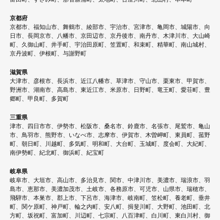
京都府
京都市、福知山市、舞鶴市、綾部市、宇治市、宮津市、亀岡市、城陽市、向
日市、長岡京市、八幡市、京田辺市、京丹後市、南丹市、木津川市、大山崎
町、久御山町、井手町、宇治田原町、笠置町、和束町、精華町、南山城村、
京丹波町、伊根町、与謝野町
滋賀県
大津市、彦根市、長浜市、近江八幡市、草津市、守山市、栗東市、甲賀市、
野洲市、湖南市、高島市、東近江市、米原市、日野町、竜王町、愛荘町、豊
郷町、甲良町、多賀町
三重県
津市、四日市市、伊勢市、松阪市、桑名市、鈴鹿市、名張市、尾鷲市、亀山
市、鳥羽市、熊野市、いなべ市、志摩市、伊賀市、木曽岬町、東員町、菰野
町、朝日町、川越町、多気町、明和町、大台町、玉城町、度会町、大紀町、
南伊勢町、紀北町、御浜町、紀宝町
岐阜県
岐阜市、大垣市、高山市、多治見市、関市、中津川市、美濃市、瑞浪市、羽
島市、恵那市、美濃加茂市、土岐市、各務原市、可児市、山県市、瑞穂市、
飛騨市、本巣市、郡上市、下呂市、海津市、岐南町、笠松町、養老町、垂井
町、関ケ原町、神戸町、輪之内町、安八町、揖斐川町、大野町、池田町、北
方町、坂祝町、富加町、川辺町、七宗町、八百津町、白川町、東白川村、御