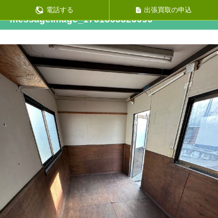
前の画像
電話する
出張買取の申込
messageImage_1751863326090