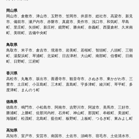
岡山県
岡山市、倉敷市、津山市、玉野市、笠岡市、井原市、総社市、高梁市、新見
市、備前市、瀬戸内市、赤磐市、真庭市、美作市、浅口市、和気町、早島
町、里庄町、矢掛町、新庄村、鏡野町、勝央町、奈義町、西粟倉村、久米南
町、美咲町、吉備中央町
鳥取県
鳥取市、米子市、倉吉市、境港市、岩美町、若桜町、智頭町、八頭町、三朝
町、湯梨浜町、琴浦町、北栄町、日吉津村、大山町、南部町、伯耆町、日南
町、日野町、江府町
香川県
高松市、丸亀市、坂出市、善通寺市、観音寺市、さぬき市、東かがわ市、三
豊市、土庄町、小豆島町、三木町、直島町、宇多津町、綾川町、琴平町、多
度津町、まんのう町
徳島県
徳島市、鳴門市、小松島市、阿南市、吉野川市、阿波市、美馬市、三好市、
勝浦町、上勝町、佐那河内村、石井町、神山町、那賀町、牟岐町、美波町、
海陽町、松茂町、北島町、藍住町、板野町、上板町、つるぎ町、東みよし町
高知県
高知市、室戸市、安芸市、南国市、土佐市、須崎市、宿毛市、土佐清水市、