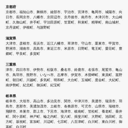
京都府
京都市、福知山市、舞鶴市、綾部市、宇治市、宮津市、亀岡市、城陽市、向
日市、長岡京市、八幡市、京田辺市、京丹後市、南丹市、木津川市、大山崎
町、久御山町、井手町、宇治田原町、笠置町、和束町、精華町、南山城村、
京丹波町、伊根町、与謝野町
滋賀県
大津市、彦根市、長浜市、近江八幡市、草津市、守山市、栗東市、甲賀市、
野洲市、湖南市、高島市、東近江市、米原市、日野町、竜王町、愛荘町、豊
郷町、甲良町、多賀町
三重県
津市、四日市市、伊勢市、松阪市、桑名市、鈴鹿市、名張市、尾鷲市、亀山
市、鳥羽市、熊野市、いなべ市、志摩市、伊賀市、木曽岬町、東員町、菰野
町、朝日町、川越町、多気町、明和町、大台町、玉城町、度会町、大紀町、
南伊勢町、紀北町、御浜町、紀宝町
岐阜県
岐阜市、大垣市、高山市、多治見市、関市、中津川市、美濃市、瑞浪市、羽
島市、恵那市、美濃加茂市、土岐市、各務原市、可児市、山県市、瑞穂市、
飛騨市、本巣市、郡上市、下呂市、海津市、岐南町、笠松町、養老町、垂井
町、関ケ原町、神戸町、輪之内町、安八町、揖斐川町、大野町、池田町、北
方町、坂祝町、富加町、川辺町、七宗町、八百津町、白川町、東白川村、御
嵩町、白川村