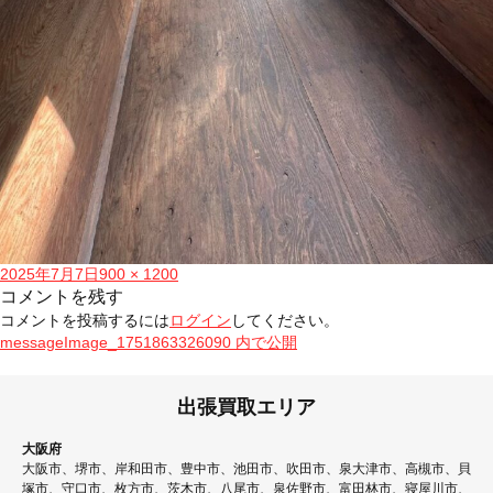
投
フ
2025年7月7日
900 × 1200
稿
ル
コメントを残す
日:
サ
コメントを投稿するには
ログイン
してください。
イ
投
messageImage_1751863326090
内で公開
ズ
稿
ナ
出張買取エリア
ビ
大阪府
ゲ
大阪市、堺市、岸和田市、豊中市、池田市、吹田市、泉大津市、高槻市、貝
塚市、守口市、枚方市、茨木市、八尾市、泉佐野市、富田林市、寝屋川市、