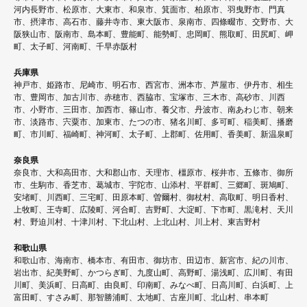
ー
河内長野市、松原市、大東市、和泉市、箕面市、柏原市、羽曳野市、門真
シ
市、摂津市、高石市、藤井寺市、東大阪市、泉南市、四條畷市、交野市、大
阪狭山市、阪南市、島本町、豊能町、能勢町、忠岡町、熊取町、田尻町、岬
ョ
町、太子町、河南町、千早赤阪村
ン
兵庫県
神戸市、姫路市、尼崎市、明石市、西宮市、洲本市、芦屋市、伊丹市、相生
市、豊岡市、加古川市、赤穂市、西脇市、宝塚市、三木市、高砂市、川西
市、小野市、三田市、加西市、篠山市、養父市、丹波市、南あわじ市、朝来
市、淡路市、宍粟市、加東市、たつの市、猪名川町、多可町、稲美町、播磨
町、市川町、福崎町、神河町、太子町、上郡町、佐用町、香美町、新温泉町
奈良県
奈良市、大和高田市、大和郡山市、天理市、橿原市、桜井市、五條市、御所
市、生駒市、香芝市、葛城市、宇陀市、山添村、平群町、三郷町、斑鳩町、
安堵町、川西町、三宅町、田原本町、曽爾村、御杖村、高取町、明日香村、
上牧町、王寺町、広陵町、河合町、吉野町、大淀町、下市町、黒滝村、天川
村、野迫川村、十津川村、下北山村、上北山村、川上村、東吉野村
和歌山県
和歌山市、海南市、橋本市、有田市、御坊市、田辺市、新宮市、紀の川市、
岩出市、紀美野町、かつらぎ町、九度山町、高野町、湯浅町、広川町、有田
川町、美浜町、日高町、由良町、印南町、みなべ町、日高川町、白浜町、上
富田町、すさみ町、那智勝浦町、太地町、古座川町、北山村、串本町