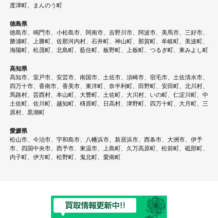
度津町、まんのう町
徳島県
徳島市、鳴門市、小松島市、阿南市、吉野川市、阿波市、美馬市、三好市、
勝浦町、上勝町、佐那河内村、石井町、神山町、那賀町、牟岐町、美波町、
海陽町、松茂町、北島町、藍住町、板野町、上板町、つるぎ町、東みよし町
高知県
高知市、室戸市、安芸市、南国市、土佐市、須崎市、宿毛市、土佐清水市、
四万十市、香南市、香美市、東洋町、奈半利町、田野町、安田町、北川村、
馬路村、芸西村、本山町、大豊町、土佐町、大川村、いの町、仁淀川町、中
土佐町、佐川町、越知町、梼原町、日高村、津野町、四万十町、大月町、三
原村、黒潮町
愛媛県
松山市、今治市、宇和島市、八幡浜市、新居浜市、西条市、大洲市、伊予
市、四国中央市、西予市、東温市、上島町、久万高原町、松前町、砥部町、
内子町、伊方町、松野町、鬼北町、愛南町