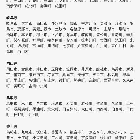
町、朝日町、川越町、多気町、明和町、大台町、玉城町、度会町、大紀町、
南伊勢町、紀北町、御浜町、紀宝町
岐阜県
岐阜市、大垣市、高山市、多治見市、関市、中津川市、美濃市、瑞浪市、羽
島市、恵那市、美濃加茂市、土岐市、各務原市、可児市、山県市、瑞穂市、
飛騨市、本巣市、郡上市、下呂市、海津市、岐南町、笠松町、養老町、垂井
町、関ケ原町、神戸町、輪之内町、安八町、揖斐川町、大野町、池田町、北
方町、坂祝町、富加町、川辺町、七宗町、八百津町、白川町、東白川村、御
嵩町、白川村
岡山県
岡山市、倉敷市、津山市、玉野市、笠岡市、井原市、総社市、高梁市、新見
市、備前市、瀬戸内市、赤磐市、真庭市、美作市、浅口市、和気町、早島
町、里庄町、矢掛町、新庄村、鏡野町、勝央町、奈義町、西粟倉村、久米南
町、美咲町、吉備中央町
鳥取県
鳥取市、米子市、倉吉市、境港市、岩美町、若桜町、智頭町、八頭町、三朝
町、湯梨浜町、琴浦町、北栄町、日吉津村、大山町、南部町、伯耆町、日南
町、日野町、江府町
香川県
高松市、丸亀市、坂出市、善通寺市、観音寺市、さぬき市、東かがわ市、三
豊市、土庄町、小豆島町、三木町、直島町、宇多津町、綾川町、琴平町、多