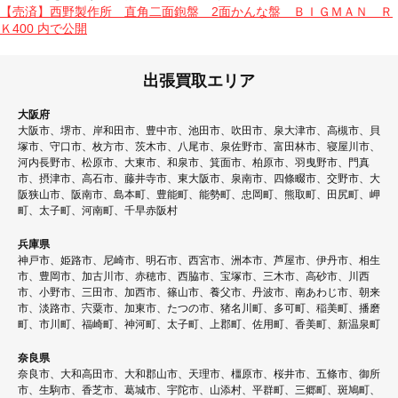
イ
投
【売済】西野製作所 直角二面鉋盤 2面かんな盤 ＢＩＧＭＡＮ Ｒ
ズ
Ｋ400
内で公開
稿
ナ
出張買取エリア
ビ
ゲ
大阪府
大阪市、堺市、岸和田市、豊中市、池田市、吹田市、泉大津市、高槻市、貝
ー
塚市、守口市、枚方市、茨木市、八尾市、泉佐野市、富田林市、寝屋川市、
シ
河内長野市、松原市、大東市、和泉市、箕面市、柏原市、羽曳野市、門真
市、摂津市、高石市、藤井寺市、東大阪市、泉南市、四條畷市、交野市、大
ョ
阪狭山市、阪南市、島本町、豊能町、能勢町、忠岡町、熊取町、田尻町、岬
ン
町、太子町、河南町、千早赤阪村
兵庫県
神戸市、姫路市、尼崎市、明石市、西宮市、洲本市、芦屋市、伊丹市、相生
市、豊岡市、加古川市、赤穂市、西脇市、宝塚市、三木市、高砂市、川西
市、小野市、三田市、加西市、篠山市、養父市、丹波市、南あわじ市、朝来
市、淡路市、宍粟市、加東市、たつの市、猪名川町、多可町、稲美町、播磨
町、市川町、福崎町、神河町、太子町、上郡町、佐用町、香美町、新温泉町
奈良県
奈良市、大和高田市、大和郡山市、天理市、橿原市、桜井市、五條市、御所
市、生駒市、香芝市、葛城市、宇陀市、山添村、平群町、三郷町、斑鳩町、