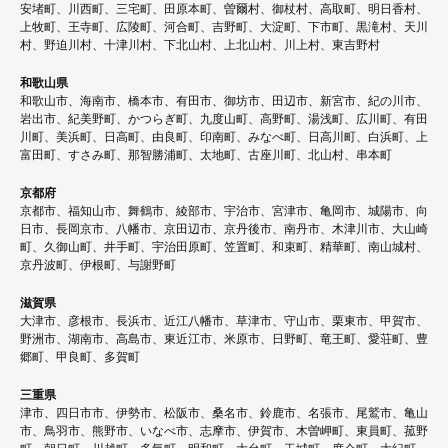
安堵町、川西町、三宅町、田原本町、曽爾村、御杖村、高取町、明日香村、
上牧町、王寺町、広陵町、河合町、吉野町、大淀町、下市町、黒滝村、天川
村、野迫川村、十津川村、下北山村、上北山村、川上村、東吉野村
和歌山県
和歌山市、海南市、橋本市、有田市、御坊市、田辺市、新宮市、紀の川市、
岩出市、紀美野町、かつらぎ町、九度山町、高野町、湯浅町、広川町、有田
川町、美浜町、日高町、由良町、印南町、みなべ町、日高川町、白浜町、上
富田町、すさみ町、那智勝浦町、太地町、古座川町、北山村、串本町
京都府
京都市、福知山市、舞鶴市、綾部市、宇治市、宮津市、亀岡市、城陽市、向
日市、長岡京市、八幡市、京田辺市、京丹後市、南丹市、木津川市、大山崎
町、久御山町、井手町、宇治田原町、笠置町、和束町、精華町、南山城村、
京丹波町、伊根町、与謝野町
滋賀県
大津市、彦根市、長浜市、近江八幡市、草津市、守山市、栗東市、甲賀市、
野洲市、湖南市、高島市、東近江市、米原市、日野町、竜王町、愛荘町、豊
郷町、甲良町、多賀町
三重県
津市、四日市市、伊勢市、松阪市、桑名市、鈴鹿市、名張市、尾鷲市、亀山
市、鳥羽市、熊野市、いなべ市、志摩市、伊賀市、木曽岬町、東員町、菰野