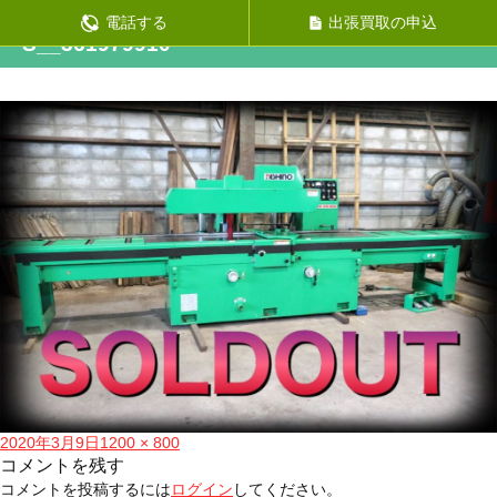
前の画像
電話する
出張買取の申込
S__361979910
投
フ
2020年3月9日
1200 × 800
稿
ル
コメントを残す
日:
サ
コメントを投稿するには
ログイン
してください。