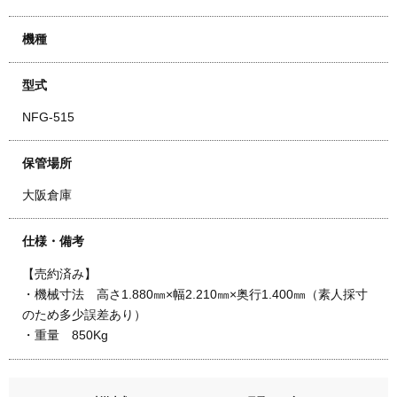
機種
型式
NFG-515
保管場所
大阪倉庫
仕様・備考
【売約済み】
・機械寸法 高さ1.880㎜×幅2.210㎜×奥行1.400㎜（素人採寸
のため多少誤差あり）
・重量 850Kg