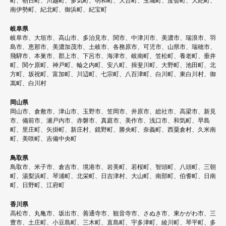
町、朝日町、川越町、多気町、明和町、大台町、玉城町、度会町、大紀町、
南伊勢町、紀北町、御浜町、紀宝町
岐阜県
岐阜市、大垣市、高山市、多治見市、関市、中津川市、美濃市、瑞浪市、羽
島市、恵那市、美濃加茂市、土岐市、各務原市、可児市、山県市、瑞穂市、
飛騨市、本巣市、郡上市、下呂市、海津市、岐南町、笠松町、養老町、垂井
町、関ケ原町、神戸町、輪之内町、安八町、揖斐川町、大野町、池田町、北
方町、坂祝町、富加町、川辺町、七宗町、八百津町、白川町、東白川村、御
嵩町、白川村
岡山県
岡山市、倉敷市、津山市、玉野市、笠岡市、井原市、総社市、高梁市、新見
市、備前市、瀬戸内市、赤磐市、真庭市、美作市、浅口市、和気町、早島
町、里庄町、矢掛町、新庄村、鏡野町、勝央町、奈義町、西粟倉村、久米南
町、美咲町、吉備中央町
鳥取県
鳥取市、米子市、倉吉市、境港市、岩美町、若桜町、智頭町、八頭町、三朝
町、湯梨浜町、琴浦町、北栄町、日吉津村、大山町、南部町、伯耆町、日南
町、日野町、江府町
香川県
高松市、丸亀市、坂出市、善通寺市、観音寺市、さぬき市、東かがわ市、三
豊市、土庄町、小豆島町、三木町、直島町、宇多津町、綾川町、琴平町、多