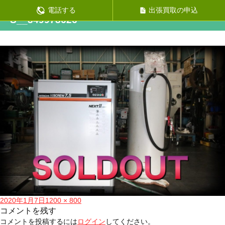
前の画像
電話する
出張買取の申込
S__349978626
投
フ
2020年1月7日
1200 × 800
稿
ル
コメントを残す
日:
サ
コメントを投稿するには
ログイン
してください。