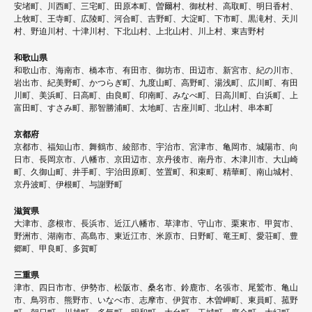
安堵町、川西町、三宅町、田原本町、曽爾村、御杖村、高取町、明日香村、
上牧町、王寺町、広陵町、河合町、吉野町、大淀町、下市町、黒滝村、天川
村、野迫川村、十津川村、下北山村、上北山村、川上村、東吉野村
和歌山県
和歌山市、海南市、橋本市、有田市、御坊市、田辺市、新宮市、紀の川市、
岩出市、紀美野町、かつらぎ町、九度山町、高野町、湯浅町、広川町、有田
川町、美浜町、日高町、由良町、印南町、みなべ町、日高川町、白浜町、上
富田町、すさみ町、那智勝浦町、太地町、古座川町、北山村、串本町
京都府
京都市、福知山市、舞鶴市、綾部市、宇治市、宮津市、亀岡市、城陽市、向
日市、長岡京市、八幡市、京田辺市、京丹後市、南丹市、木津川市、大山崎
町、久御山町、井手町、宇治田原町、笠置町、和束町、精華町、南山城村、
京丹波町、伊根町、与謝野町
滋賀県
大津市、彦根市、長浜市、近江八幡市、草津市、守山市、栗東市、甲賀市、
野洲市、湖南市、高島市、東近江市、米原市、日野町、竜王町、愛荘町、豊
郷町、甲良町、多賀町
三重県
津市、四日市市、伊勢市、松阪市、桑名市、鈴鹿市、名張市、尾鷲市、亀山
市、鳥羽市、熊野市、いなべ市、志摩市、伊賀市、木曽岬町、東員町、菰野