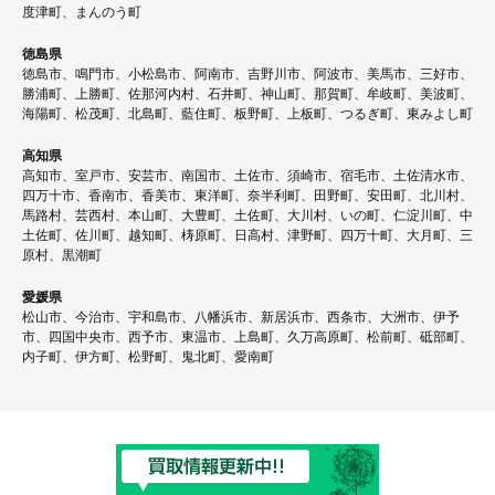
度津町、まんのう町
徳島県
徳島市、鳴門市、小松島市、阿南市、吉野川市、阿波市、美馬市、三好市、
勝浦町、上勝町、佐那河内村、石井町、神山町、那賀町、牟岐町、美波町、
海陽町、松茂町、北島町、藍住町、板野町、上板町、つるぎ町、東みよし町
高知県
高知市、室戸市、安芸市、南国市、土佐市、須崎市、宿毛市、土佐清水市、
四万十市、香南市、香美市、東洋町、奈半利町、田野町、安田町、北川村、
馬路村、芸西村、本山町、大豊町、土佐町、大川村、いの町、仁淀川町、中
土佐町、佐川町、越知町、梼原町、日高村、津野町、四万十町、大月町、三
原村、黒潮町
愛媛県
松山市、今治市、宇和島市、八幡浜市、新居浜市、西条市、大洲市、伊予
市、四国中央市、西予市、東温市、上島町、久万高原町、松前町、砥部町、
内子町、伊方町、松野町、鬼北町、愛南町