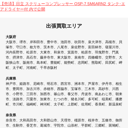
イ
投
【売済】日立 スクリューコンプレッサー OSP-7.5M6ARN2 タンク･エ
ズ
アドライヤー付
内で公開
稿
ナ
出張買取エリア
ビ
ゲ
大阪府
大阪市、堺市、岸和田市、豊中市、池田市、吹田市、泉大津市、高槻市、貝
ー
塚市、守口市、枚方市、茨木市、八尾市、泉佐野市、富田林市、寝屋川市、
シ
河内長野市、松原市、大東市、和泉市、箕面市、柏原市、羽曳野市、門真
市、摂津市、高石市、藤井寺市、東大阪市、泉南市、四條畷市、交野市、大
ョ
阪狭山市、阪南市、島本町、豊能町、能勢町、忠岡町、熊取町、田尻町、岬
ン
町、太子町、河南町、千早赤阪村
兵庫県
神戸市、姫路市、尼崎市、明石市、西宮市、洲本市、芦屋市、伊丹市、相生
市、豊岡市、加古川市、赤穂市、西脇市、宝塚市、三木市、高砂市、川西
市、小野市、三田市、加西市、篠山市、養父市、丹波市、南あわじ市、朝来
市、淡路市、宍粟市、加東市、たつの市、猪名川町、多可町、稲美町、播磨
町、市川町、福崎町、神河町、太子町、上郡町、佐用町、香美町、新温泉町
奈良県
奈良市、大和高田市、大和郡山市、天理市、橿原市、桜井市、五條市、御所
市、生駒市、香芝市、葛城市、宇陀市、山添村、平群町、三郷町、斑鳩町、