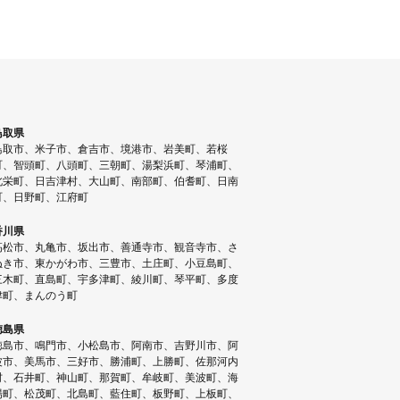
鳥取県
鳥取市、米子市、倉吉市、境港市、岩美町、若桜
町、智頭町、八頭町、三朝町、湯梨浜町、琴浦町、
北栄町、日吉津村、大山町、南部町、伯耆町、日南
町、日野町、江府町
香川県
高松市、丸亀市、坂出市、善通寺市、観音寺市、さ
ぬき市、東かがわ市、三豊市、土庄町、小豆島町、
三木町、直島町、宇多津町、綾川町、琴平町、多度
津町、まんのう町
徳島県
徳島市、鳴門市、小松島市、阿南市、吉野川市、阿
波市、美馬市、三好市、勝浦町、上勝町、佐那河内
村、石井町、神山町、那賀町、牟岐町、美波町、海
陽町、松茂町、北島町、藍住町、板野町、上板町、