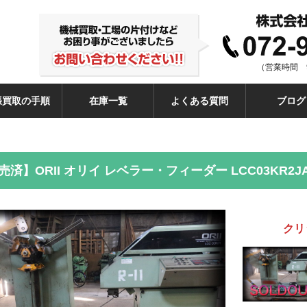
（営業時間 9
張買取の手順
在庫一覧
よくある質問
ブログ
売済】ORII オリイ レベラー・フィーダー LCC03KR2JA
クリ