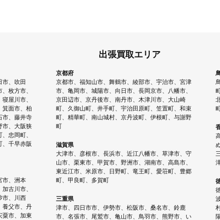
出張買取エリア
京都府
田市、吹田
京都市、福知山市、舞鶴市、綾部市、宇治市、宮津
市、枚方市、
市、亀岡市、城陽市、向日市、長岡京市、八幡市、
、寝屋川市、
京田辺市、京丹後市、南丹市、木津川市、大山崎
、箕面市、柏
町、久御山町、井手町、宇治田原町、笠置町、和束
石市、藤井寺
町、精華町、南山城村、京丹波町、伊根町、与謝野
野市、大阪狭
町
町、忠岡町、
町、千早赤阪
滋賀県
大津市、彦根市、長浜市、近江八幡市、草津市、守
山市、栗東市、甲賀市、野洲市、湖南市、高島市、
東近江市、米原市、日野町、竜王町、愛荘町、豊郷
宮市、洲本
町、甲良町、多賀町
、加古川市、
砂市、川西
三重県
、養父市、丹
津市、四日市市、伊勢市、松阪市、桑名市、鈴鹿
宍粟市、加東
市、名張市、尾鷲市、亀山市、鳥羽市、熊野市、い