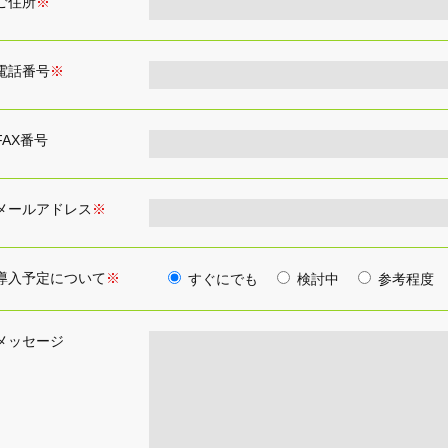
ご住所
※
電話番号
※
FAX番号
メールアドレス
※
導入予定について
※
すぐにでも
検討中
参考程度
メッセージ