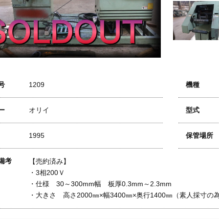
号
1209
機種
ー
オリイ
型式
1995
保管場所
備考
【売約済み】
・3相200Ｖ
・仕様 30～300mm幅 板厚0.3mm～2.3mm
・大きさ 高さ2000㎜×幅3400㎜×奥行1400㎜（素人採寸