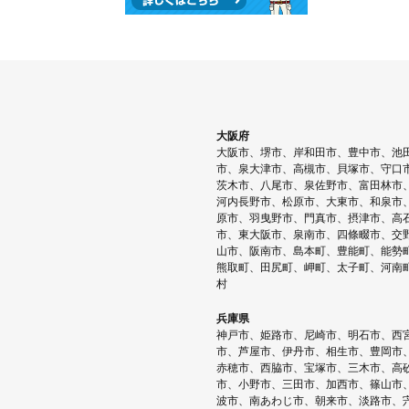
大阪府
大阪市、堺市、岸和田市、豊中市、池
市、泉大津市、高槻市、貝塚市、守口
茨木市、八尾市、泉佐野市、富田林市
河内長野市、松原市、大東市、和泉市
原市、羽曳野市、門真市、摂津市、高
市、東大阪市、泉南市、四條畷市、交
山市、阪南市、島本町、豊能町、能勢
熊取町、田尻町、岬町、太子町、河南
村
兵庫県
神戸市、姫路市、尼崎市、明石市、西
市、芦屋市、伊丹市、相生市、豊岡市
赤穂市、西脇市、宝塚市、三木市、高
市、小野市、三田市、加西市、篠山市
波市、南あわじ市、朝来市、淡路市、