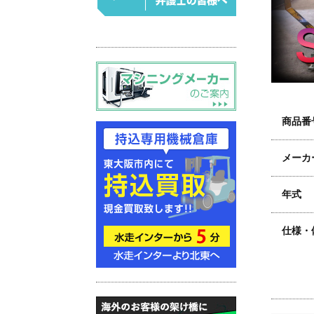
商品番
メーカ
年式
仕様・