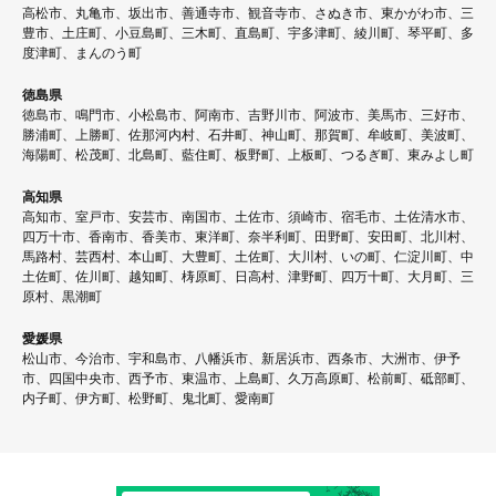
高松市、丸亀市、坂出市、善通寺市、観音寺市、さぬき市、東かがわ市、三
豊市、土庄町、小豆島町、三木町、直島町、宇多津町、綾川町、琴平町、多
度津町、まんのう町
徳島県
徳島市、鳴門市、小松島市、阿南市、吉野川市、阿波市、美馬市、三好市、
勝浦町、上勝町、佐那河内村、石井町、神山町、那賀町、牟岐町、美波町、
海陽町、松茂町、北島町、藍住町、板野町、上板町、つるぎ町、東みよし町
高知県
高知市、室戸市、安芸市、南国市、土佐市、須崎市、宿毛市、土佐清水市、
四万十市、香南市、香美市、東洋町、奈半利町、田野町、安田町、北川村、
馬路村、芸西村、本山町、大豊町、土佐町、大川村、いの町、仁淀川町、中
土佐町、佐川町、越知町、梼原町、日高村、津野町、四万十町、大月町、三
原村、黒潮町
愛媛県
松山市、今治市、宇和島市、八幡浜市、新居浜市、西条市、大洲市、伊予
市、四国中央市、西予市、東温市、上島町、久万高原町、松前町、砥部町、
内子町、伊方町、松野町、鬼北町、愛南町