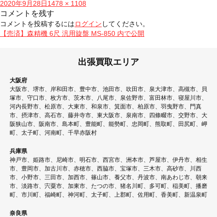
投
フ
2020年9月28日
1478 × 1108
稿
ル
コメントを残す
日:
サ
コメントを投稿するには
ログイン
してください。
イ
投
【売済】森精機 6尺 汎用旋盤 MS-850
内で公開
ズ
稿
ナ
出張買取エリア
ビ
大阪府
ゲ
大阪市、堺市、岸和田市、豊中市、池田市、吹田市、泉大津市、高槻市、貝
塚市、守口市、枚方市、茨木市、八尾市、泉佐野市、富田林市、寝屋川市、
ー
河内長野市、松原市、大東市、和泉市、箕面市、柏原市、羽曳野市、門真
シ
市、摂津市、高石市、藤井寺市、東大阪市、泉南市、四條畷市、交野市、大
阪狭山市、阪南市、島本町、豊能町、能勢町、忠岡町、熊取町、田尻町、岬
ョ
町、太子町、河南町、千早赤阪村
ン
兵庫県
神戸市、姫路市、尼崎市、明石市、西宮市、洲本市、芦屋市、伊丹市、相生
市、豊岡市、加古川市、赤穂市、西脇市、宝塚市、三木市、高砂市、川西
市、小野市、三田市、加西市、篠山市、養父市、丹波市、南あわじ市、朝来
市、淡路市、宍粟市、加東市、たつの市、猪名川町、多可町、稲美町、播磨
町、市川町、福崎町、神河町、太子町、上郡町、佐用町、香美町、新温泉町
奈良県