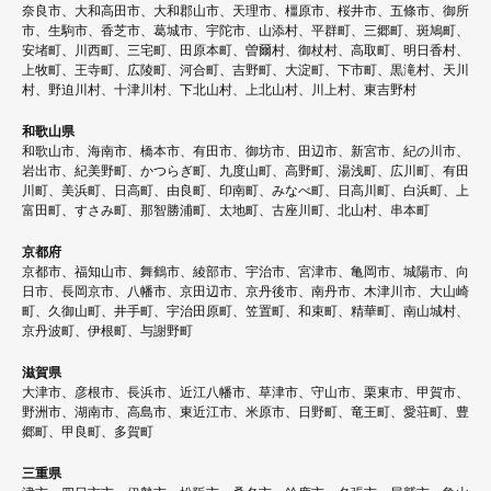
奈良市、大和高田市、大和郡山市、天理市、橿原市、桜井市、五條市、御所
市、生駒市、香芝市、葛城市、宇陀市、山添村、平群町、三郷町、斑鳩町、
安堵町、川西町、三宅町、田原本町、曽爾村、御杖村、高取町、明日香村、
上牧町、王寺町、広陵町、河合町、吉野町、大淀町、下市町、黒滝村、天川
村、野迫川村、十津川村、下北山村、上北山村、川上村、東吉野村
和歌山県
和歌山市、海南市、橋本市、有田市、御坊市、田辺市、新宮市、紀の川市、
岩出市、紀美野町、かつらぎ町、九度山町、高野町、湯浅町、広川町、有田
川町、美浜町、日高町、由良町、印南町、みなべ町、日高川町、白浜町、上
富田町、すさみ町、那智勝浦町、太地町、古座川町、北山村、串本町
京都府
京都市、福知山市、舞鶴市、綾部市、宇治市、宮津市、亀岡市、城陽市、向
日市、長岡京市、八幡市、京田辺市、京丹後市、南丹市、木津川市、大山崎
町、久御山町、井手町、宇治田原町、笠置町、和束町、精華町、南山城村、
京丹波町、伊根町、与謝野町
滋賀県
大津市、彦根市、長浜市、近江八幡市、草津市、守山市、栗東市、甲賀市、
野洲市、湖南市、高島市、東近江市、米原市、日野町、竜王町、愛荘町、豊
郷町、甲良町、多賀町
三重県