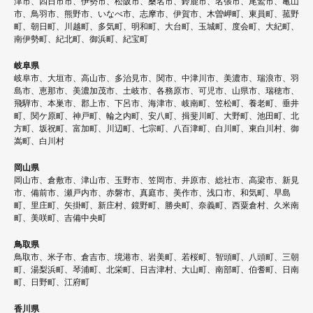
津市、四日市市、伊勢市、松阪市、桑名市、鈴鹿市、名張市、尾鷲市、亀山
市、鳥羽市、熊野市、いなべ市、志摩市、伊賀市、木曽岬町、東員町、菰野
町、朝日町、川越町、多気町、明和町、大台町、玉城町、度会町、大紀町、
南伊勢町、紀北町、御浜町、紀宝町
岐阜県
岐阜市、大垣市、高山市、多治見市、関市、中津川市、美濃市、瑞浪市、羽
島市、恵那市、美濃加茂市、土岐市、各務原市、可児市、山県市、瑞穂市、
飛騨市、本巣市、郡上市、下呂市、海津市、岐南町、笠松町、養老町、垂井
町、関ケ原町、神戸町、輪之内町、安八町、揖斐川町、大野町、池田町、北
方町、坂祝町、富加町、川辺町、七宗町、八百津町、白川町、東白川村、御
嵩町、白川村
岡山県
岡山市、倉敷市、津山市、玉野市、笠岡市、井原市、総社市、高梁市、新見
市、備前市、瀬戸内市、赤磐市、真庭市、美作市、浅口市、和気町、早島
町、里庄町、矢掛町、新庄村、鏡野町、勝央町、奈義町、西粟倉村、久米南
町、美咲町、吉備中央町
鳥取県
鳥取市、米子市、倉吉市、境港市、岩美町、若桜町、智頭町、八頭町、三朝
町、湯梨浜町、琴浦町、北栄町、日吉津村、大山町、南部町、伯耆町、日南
町、日野町、江府町
香川県