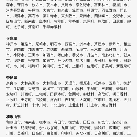
塚市、守口市、枚方市、茨木市、八尾市、泉佐野市、富田林市、寝屋川市、
ー
河内長野市、松原市、大東市、和泉市、箕面市、柏原市、羽曳野市、門真
シ
市、摂津市、高石市、藤井寺市、東大阪市、泉南市、四條畷市、交野市、大
阪狭山市、阪南市、島本町、豊能町、能勢町、忠岡町、熊取町、田尻町、岬
ョ
町、太子町、河南町、千早赤阪村
ン
兵庫県
神戸市、姫路市、尼崎市、明石市、西宮市、洲本市、芦屋市、伊丹市、相生
市、豊岡市、加古川市、赤穂市、西脇市、宝塚市、三木市、高砂市、川西
市、小野市、三田市、加西市、篠山市、養父市、丹波市、南あわじ市、朝来
市、淡路市、宍粟市、加東市、たつの市、猪名川町、多可町、稲美町、播磨
町、市川町、福崎町、神河町、太子町、上郡町、佐用町、香美町、新温泉町
奈良県
奈良市、大和高田市、大和郡山市、天理市、橿原市、桜井市、五條市、御所
市、生駒市、香芝市、葛城市、宇陀市、山添村、平群町、三郷町、斑鳩町、
安堵町、川西町、三宅町、田原本町、曽爾村、御杖村、高取町、明日香村、
上牧町、王寺町、広陵町、河合町、吉野町、大淀町、下市町、黒滝村、天川
村、野迫川村、十津川村、下北山村、上北山村、川上村、東吉野村
和歌山県
和歌山市、海南市、橋本市、有田市、御坊市、田辺市、新宮市、紀の川市、
岩出市、紀美野町、かつらぎ町、九度山町、高野町、湯浅町、広川町、有田
川町、美浜町、日高町、由良町、印南町、みなべ町、日高川町、白浜町、上