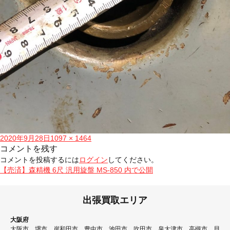
投
フ
2020年9月28日
1097 × 1464
稿
ル
コメントを残す
日:
サ
コメントを投稿するには
ログイン
してください。
イ
投
【売済】森精機 6尺 汎用旋盤 MS-850
内で公開
ズ
稿
ナ
出張買取エリア
ビ
大阪府
ゲ
大阪市、堺市、岸和田市、豊中市、池田市、吹田市、泉大津市、高槻市、貝