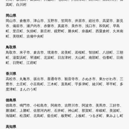
嵩町、白川村
岡山県
岡山市、倉敷市、津山市、玉野市、笠岡市、井原市、総社市、高梁市、新見
市、備前市、瀬戸内市、赤磐市、真庭市、美作市、浅口市、和気町、早島
町、里庄町、矢掛町、新庄村、鏡野町、勝央町、奈義町、西粟倉村、久米南
町、美咲町、吉備中央町
鳥取県
鳥取市、米子市、倉吉市、境港市、岩美町、若桜町、智頭町、八頭町、三朝
町、湯梨浜町、琴浦町、北栄町、日吉津村、大山町、南部町、伯耆町、日南
町、日野町、江府町
香川県
高松市、丸亀市、坂出市、善通寺市、観音寺市、さぬき市、東かがわ市、三
豊市、土庄町、小豆島町、三木町、直島町、宇多津町、綾川町、琴平町、多
度津町、まんのう町
徳島県
徳島市、鳴門市、小松島市、阿南市、吉野川市、阿波市、美馬市、三好市、
勝浦町、上勝町、佐那河内村、石井町、神山町、那賀町、牟岐町、美波町、
海陽町、松茂町、北島町、藍住町、板野町、上板町、つるぎ町、東みよし町
高知県