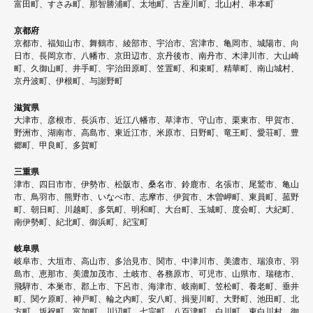
富田町、すさみ町、那智勝浦町、太地町、古座川町、北山村、串本町
京都府
京都市、福知山市、舞鶴市、綾部市、宇治市、宮津市、亀岡市、城陽市、向
日市、長岡京市、八幡市、京田辺市、京丹後市、南丹市、木津川市、大山崎
町、久御山町、井手町、宇治田原町、笠置町、和束町、精華町、南山城村、
京丹波町、伊根町、与謝野町
滋賀県
大津市、彦根市、長浜市、近江八幡市、草津市、守山市、栗東市、甲賀市、
野洲市、湖南市、高島市、東近江市、米原市、日野町、竜王町、愛荘町、豊
郷町、甲良町、多賀町
三重県
津市、四日市市、伊勢市、松阪市、桑名市、鈴鹿市、名張市、尾鷲市、亀山
市、鳥羽市、熊野市、いなべ市、志摩市、伊賀市、木曽岬町、東員町、菰野
町、朝日町、川越町、多気町、明和町、大台町、玉城町、度会町、大紀町、
南伊勢町、紀北町、御浜町、紀宝町
岐阜県
岐阜市、大垣市、高山市、多治見市、関市、中津川市、美濃市、瑞浪市、羽
島市、恵那市、美濃加茂市、土岐市、各務原市、可児市、山県市、瑞穂市、
飛騨市、本巣市、郡上市、下呂市、海津市、岐南町、笠松町、養老町、垂井
町、関ケ原町、神戸町、輪之内町、安八町、揖斐川町、大野町、池田町、北
方町、坂祝町、富加町、川辺町、七宗町、八百津町、白川町、東白川村、御