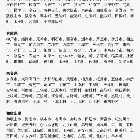
ー
河内長野市、松原市、大東市、和泉市、箕面市、柏原市、羽曳野市、門真
シ
市、摂津市、高石市、藤井寺市、東大阪市、泉南市、四條畷市、交野市、大
阪狭山市、阪南市、島本町、豊能町、能勢町、忠岡町、熊取町、田尻町、岬
ョ
町、太子町、河南町、千早赤阪村
ン
兵庫県
神戸市、姫路市、尼崎市、明石市、西宮市、洲本市、芦屋市、伊丹市、相生
市、豊岡市、加古川市、赤穂市、西脇市、宝塚市、三木市、高砂市、川西
市、小野市、三田市、加西市、篠山市、養父市、丹波市、南あわじ市、朝来
市、淡路市、宍粟市、加東市、たつの市、猪名川町、多可町、稲美町、播磨
町、市川町、福崎町、神河町、太子町、上郡町、佐用町、香美町、新温泉町
奈良県
奈良市、大和高田市、大和郡山市、天理市、橿原市、桜井市、五條市、御所
市、生駒市、香芝市、葛城市、宇陀市、山添村、平群町、三郷町、斑鳩町、
安堵町、川西町、三宅町、田原本町、曽爾村、御杖村、高取町、明日香村、
上牧町、王寺町、広陵町、河合町、吉野町、大淀町、下市町、黒滝村、天川
村、野迫川村、十津川村、下北山村、上北山村、川上村、東吉野村
和歌山県
和歌山市、海南市、橋本市、有田市、御坊市、田辺市、新宮市、紀の川市、
岩出市、紀美野町、かつらぎ町、九度山町、高野町、湯浅町、広川町、有田
川町、美浜町、日高町、由良町、印南町、みなべ町、日高川町、白浜町、上
富田町、すさみ町、那智勝浦町、太地町、古座川町、北山村、串本町