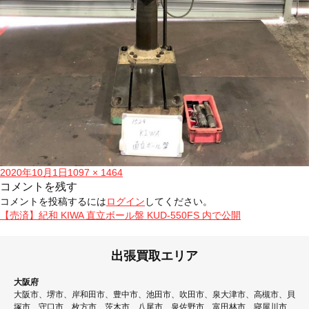
投
フ
2020年10月1日
1097 × 1464
稿
ル
コメントを残す
日:
サ
コメントを投稿するには
ログイン
してください。
イ
投
【売済】紀和 KIWA 直立ボール盤 KUD-550FS
内で公開
ズ
稿
ナ
出張買取エリア
ビ
大阪府
ゲ
大阪市、堺市、岸和田市、豊中市、池田市、吹田市、泉大津市、高槻市、貝
塚市、守口市、枚方市、茨木市、八尾市、泉佐野市、富田林市、寝屋川市、