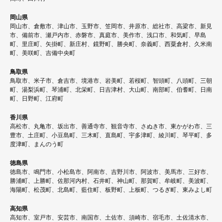
岡山県
岡山市、倉敷市、津山市、玉野市、笠岡市、井原市、総社市、高梁市、新見
市、備前市、瀬戸内市、赤磐市、真庭市、美作市、浅口市、和気町、早島
町、里庄町、矢掛町、新庄村、鏡野町、勝央町、奈義町、西粟倉村、久米南
町、美咲町、吉備中央町
鳥取県
鳥取市、米子市、倉吉市、境港市、岩美町、若桜町、智頭町、八頭町、三朝
町、湯梨浜町、琴浦町、北栄町、日吉津村、大山町、南部町、伯耆町、日南
町、日野町、江府町
香川県
高松市、丸亀市、坂出市、善通寺市、観音寺市、さぬき市、東かがわ市、三
豊市、土庄町、小豆島町、三木町、直島町、宇多津町、綾川町、琴平町、多
度津町、まんのう町
徳島県
徳島市、鳴門市、小松島市、阿南市、吉野川市、阿波市、美馬市、三好市、
勝浦町、上勝町、佐那河内村、石井町、神山町、那賀町、牟岐町、美波町、
海陽町、松茂町、北島町、藍住町、板野町、上板町、つるぎ町、東みよし町
高知県
高知市、室戸市、安芸市、南国市、土佐市、須崎市、宿毛市、土佐清水市、