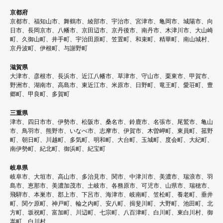
京都府
京都市、福知山市、舞鶴市、綾部市、宇治市、宮津市、亀岡市、城陽市、向
日市、長岡京市、八幡市、京田辺市、京丹後市、南丹市、木津川市、大山崎
町、久御山町、井手町、宇治田原町、笠置町、和束町、精華町、南山城村、
京丹波町、伊根町、与謝野町
滋賀県
大津市、彦根市、長浜市、近江八幡市、草津市、守山市、栗東市、甲賀市、
野洲市、湖南市、高島市、東近江市、米原市、日野町、竜王町、愛荘町、豊
郷町、甲良町、多賀町
三重県
津市、四日市市、伊勢市、松阪市、桑名市、鈴鹿市、名張市、尾鷲市、亀山
市、鳥羽市、熊野市、いなべ市、志摩市、伊賀市、木曽岬町、東員町、菰野
町、朝日町、川越町、多気町、明和町、大台町、玉城町、度会町、大紀町、
南伊勢町、紀北町、御浜町、紀宝町
岐阜県
岐阜市、大垣市、高山市、多治見市、関市、中津川市、美濃市、瑞浪市、羽
島市、恵那市、美濃加茂市、土岐市、各務原市、可児市、山県市、瑞穂市、
飛騨市、本巣市、郡上市、下呂市、海津市、岐南町、笠松町、養老町、垂井
町、関ケ原町、神戸町、輪之内町、安八町、揖斐川町、大野町、池田町、北
方町、坂祝町、富加町、川辺町、七宗町、八百津町、白川町、東白川村、御
嵩町、白川村