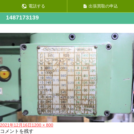
前の画像
電話する
出張買取の申込
次の画像
1487173139
投
フ
2021年12月16日
1200 × 800
稿
ル
コメントを残す