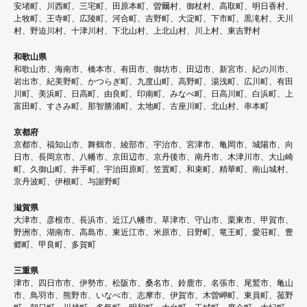
安堵町、川西町、三宅町、田原本町、曽爾村、御杖村、高取町、明日香村、
上牧町、王寺町、広陵町、河合町、吉野町、大淀町、下市町、黒滝村、天川
村、野迫川村、十津川村、下北山村、上北山村、川上村、東吉野村
和歌山県
和歌山市、海南市、橋本市、有田市、御坊市、田辺市、新宮市、紀の川市、
岩出市、紀美野町、かつらぎ町、九度山町、高野町、湯浅町、広川町、有田
川町、美浜町、日高町、由良町、印南町、みなべ町、日高川町、白浜町、上
富田町、すさみ町、那智勝浦町、太地町、古座川町、北山村、串本町
京都府
京都市、福知山市、舞鶴市、綾部市、宇治市、宮津市、亀岡市、城陽市、向
日市、長岡京市、八幡市、京田辺市、京丹後市、南丹市、木津川市、大山崎
町、久御山町、井手町、宇治田原町、笠置町、和束町、精華町、南山城村、
京丹波町、伊根町、与謝野町
滋賀県
大津市、彦根市、長浜市、近江八幡市、草津市、守山市、栗東市、甲賀市、
野洲市、湖南市、高島市、東近江市、米原市、日野町、竜王町、愛荘町、豊
郷町、甲良町、多賀町
三重県
津市、四日市市、伊勢市、松阪市、桑名市、鈴鹿市、名張市、尾鷲市、亀山
市、鳥羽市、熊野市、いなべ市、志摩市、伊賀市、木曽岬町、東員町、菰野