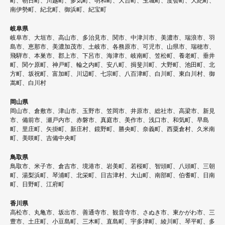
町、朝日町、川越町、多気町、明和町、大台町、玉城町、度会町、大紀町、
南伊勢町、紀北町、御浜町、紀宝町
岐阜県
岐阜市、大垣市、高山市、多治見市、関市、中津川市、美濃市、瑞浪市、羽
島市、恵那市、美濃加茂市、土岐市、各務原市、可児市、山県市、瑞穂市、
飛騨市、本巣市、郡上市、下呂市、海津市、岐南町、笠松町、養老町、垂井
町、関ケ原町、神戸町、輪之内町、安八町、揖斐川町、大野町、池田町、北
方町、坂祝町、富加町、川辺町、七宗町、八百津町、白川町、東白川村、御
嵩町、白川村
岡山県
岡山市、倉敷市、津山市、玉野市、笠岡市、井原市、総社市、高梁市、新見
市、備前市、瀬戸内市、赤磐市、真庭市、美作市、浅口市、和気町、早島
町、里庄町、矢掛町、新庄村、鏡野町、勝央町、奈義町、西粟倉村、久米南
町、美咲町、吉備中央町
鳥取県
鳥取市、米子市、倉吉市、境港市、岩美町、若桜町、智頭町、八頭町、三朝
町、湯梨浜町、琴浦町、北栄町、日吉津村、大山町、南部町、伯耆町、日南
町、日野町、江府町
香川県
高松市、丸亀市、坂出市、善通寺市、観音寺市、さぬき市、東かがわ市、三
豊市、土庄町、小豆島町、三木町、直島町、宇多津町、綾川町、琴平町、多