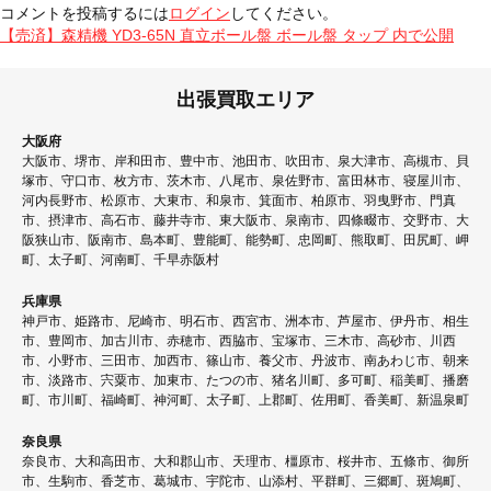
日:
サ
コメントを投稿するには
ログイン
してください。
イ
投
【売済】森精機 YD3-65N 直立ボール盤 ボール盤 タップ
内で公開
ズ
稿
ナ
出張買取エリア
ビ
大阪府
ゲ
大阪市、堺市、岸和田市、豊中市、池田市、吹田市、泉大津市、高槻市、貝
塚市、守口市、枚方市、茨木市、八尾市、泉佐野市、富田林市、寝屋川市、
ー
河内長野市、松原市、大東市、和泉市、箕面市、柏原市、羽曳野市、門真
シ
市、摂津市、高石市、藤井寺市、東大阪市、泉南市、四條畷市、交野市、大
阪狭山市、阪南市、島本町、豊能町、能勢町、忠岡町、熊取町、田尻町、岬
ョ
町、太子町、河南町、千早赤阪村
ン
兵庫県
神戸市、姫路市、尼崎市、明石市、西宮市、洲本市、芦屋市、伊丹市、相生
市、豊岡市、加古川市、赤穂市、西脇市、宝塚市、三木市、高砂市、川西
市、小野市、三田市、加西市、篠山市、養父市、丹波市、南あわじ市、朝来
市、淡路市、宍粟市、加東市、たつの市、猪名川町、多可町、稲美町、播磨
町、市川町、福崎町、神河町、太子町、上郡町、佐用町、香美町、新温泉町
奈良県
奈良市、大和高田市、大和郡山市、天理市、橿原市、桜井市、五條市、御所
市、生駒市、香芝市、葛城市、宇陀市、山添村、平群町、三郷町、斑鳩町、