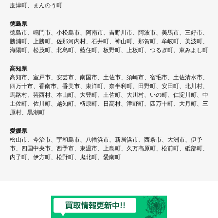
度津町、まんのう町
徳島県
徳島市、鳴門市、小松島市、阿南市、吉野川市、阿波市、美馬市、三好市、
勝浦町、上勝町、佐那河内村、石井町、神山町、那賀町、牟岐町、美波町、
海陽町、松茂町、北島町、藍住町、板野町、上板町、つるぎ町、東みよし町
高知県
高知市、室戸市、安芸市、南国市、土佐市、須崎市、宿毛市、土佐清水市、
四万十市、香南市、香美市、東洋町、奈半利町、田野町、安田町、北川村、
馬路村、芸西村、本山町、大豊町、土佐町、大川村、いの町、仁淀川町、中
土佐町、佐川町、越知町、梼原町、日高村、津野町、四万十町、大月町、三
原村、黒潮町
愛媛県
松山市、今治市、宇和島市、八幡浜市、新居浜市、西条市、大洲市、伊予
市、四国中央市、西予市、東温市、上島町、久万高原町、松前町、砥部町、
内子町、伊方町、松野町、鬼北町、愛南町