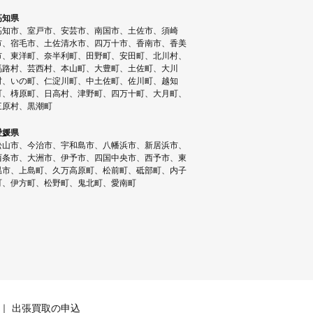
高知県
高知市、室戸市、安芸市、南国市、土佐市、須崎
市、宿毛市、土佐清水市、四万十市、香南市、香美
市、東洋町、奈半利町、田野町、安田町、北川村、
馬路村、芸西村、本山町、大豊町、土佐町、大川
村、いの町、仁淀川町、中土佐町、佐川町、越知
町、梼原町、日高村、津野町、四万十町、大月町、
三原村、黒潮町
愛媛県
松山市、今治市、宇和島市、八幡浜市、新居浜市、
西条市、大洲市、伊予市、四国中央市、西予市、東
温市、上島町、久万高原町、松前町、砥部町、内子
町、伊方町、松野町、鬼北町、愛南町
出張買取の申込