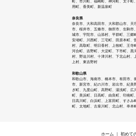
町、市川町、福崎町、神河町、太子町
用町、香美町、新温泉町
奈良県
奈良市、大和高田市、大和郡山市、天
市、桜井市、五條市、御所市、生駒市
城市、宇陀市、山添村、平群町、三郷
安堵町、川西町、三宅町、田原本町、
村、高取町、明日香村、上牧町、王寺
河合町、吉野町、大淀町、下市町、黒
村、野迫川村、十津川村、下北山村、
上村、東吉野村
和歌山県
和歌山市、海南市、橋本市、有田市、
市、新宮市、紀の川市、岩出市、紀美
ぎ町、九度山町、高野町、湯浅町、広
町、美浜町、日高町、由良町、印南町
日高川町、白浜町、上富田町、すさみ
町、太地町、古座川町、北山村、串本
ホーム
初めて