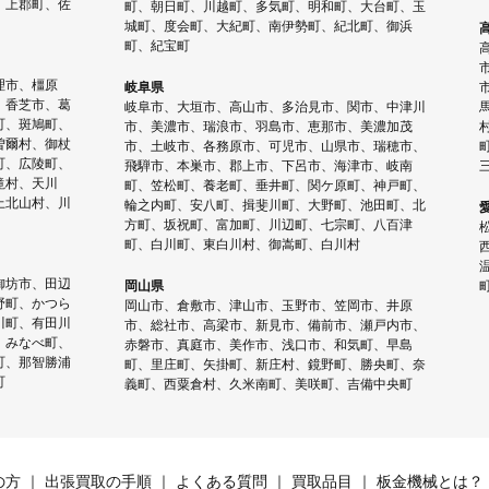
、上郡町、佐
町、朝日町、川越町、多気町、明和町、大台町、玉
城町、度会町、大紀町、南伊勢町、紀北町、御浜
町、紀宝町
理市、橿原
岐阜県
、香芝市、葛
岐阜市、大垣市、高山市、多治見市、関市、中津川
町、斑鳩町、
市、美濃市、瑞浪市、羽島市、恵那市、美濃加茂
曽爾村、御杖
市、土岐市、各務原市、可児市、山県市、瑞穂市、
町、広陵町、
飛騨市、本巣市、郡上市、下呂市、海津市、岐南
滝村、天川
町、笠松町、養老町、垂井町、関ケ原町、神戸町、
上北山村、川
輪之内町、安八町、揖斐川町、大野町、池田町、北
方町、坂祝町、富加町、川辺町、七宗町、八百津
町、白川町、東白川村、御嵩町、白川村
御坊市、田辺
岡山県
野町、かつら
岡山市、倉敷市、津山市、玉野市、笠岡市、井原
川町、有田川
市、総社市、高梁市、新見市、備前市、瀬戸内市、
、みなべ町、
赤磐市、真庭市、美作市、浅口市、和気町、早島
町、那智勝浦
町、里庄町、矢掛町、新庄村、鏡野町、勝央町、奈
町
義町、西粟倉村、久米南町、美咲町、吉備中央町
の方
出張買取の手順
よくある質問
買取品目
板金機械とは？