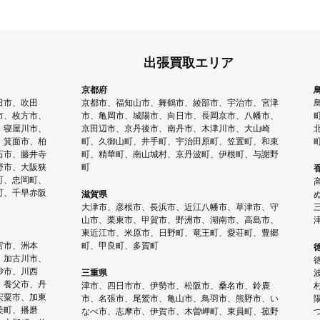
出張買取エリア
京都府
田市、吹田
京都市、福知山市、舞鶴市、綾部市、宇治市、宮津
市、枚方市、
市、亀岡市、城陽市、向日市、長岡京市、八幡市、
、寝屋川市、
京田辺市、京丹後市、南丹市、木津川市、大山崎
、箕面市、柏
町、久御山町、井手町、宇治田原町、笠置町、和束
石市、藤井寺
町、精華町、南山城村、京丹波町、伊根町、与謝野
野市、大阪狭
町
町、忠岡町、
町、千早赤阪
滋賀県
大津市、彦根市、長浜市、近江八幡市、草津市、守
山市、栗東市、甲賀市、野洲市、湖南市、高島市、
東近江市、米原市、日野町、竜王町、愛荘町、豊郷
宮市、洲本
町、甲良町、多賀町
、加古川市、
砂市、川西
三重県
、養父市、丹
津市、四日市市、伊勢市、松阪市、桑名市、鈴鹿
宍粟市、加東
市、名張市、尾鷲市、亀山市、鳥羽市、熊野市、い
美町、播磨
なべ市、志摩市、伊賀市、木曽岬町、東員町、菰野