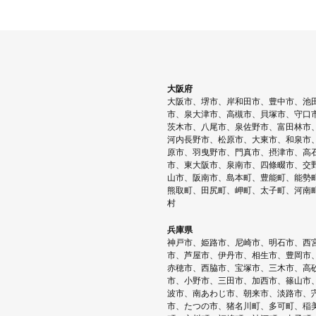
稿
ナ
ビ
ゲ
ー
大阪府
大阪市、堺市、岸和田市、豊中市、池
シ
市、泉大津市、高槻市、貝塚市、守口
ョ
茨木市、八尾市、泉佐野市、富田林市
河内長野市、松原市、大東市、和泉市
ン
原市、羽曳野市、門真市、摂津市、高
市、東大阪市、泉南市、四條畷市、交
山市、阪南市、島本町、豊能町、能勢
熊取町、田尻町、岬町、太子町、河南
村
兵庫県
神戸市、姫路市、尼崎市、明石市、西
市、芦屋市、伊丹市、相生市、豊岡市
赤穂市、西脇市、宝塚市、三木市、高
市、小野市、三田市、加西市、篠山市
波市、南あわじ市、朝来市、淡路市、
市、たつの市、猪名川町、多可町、稲