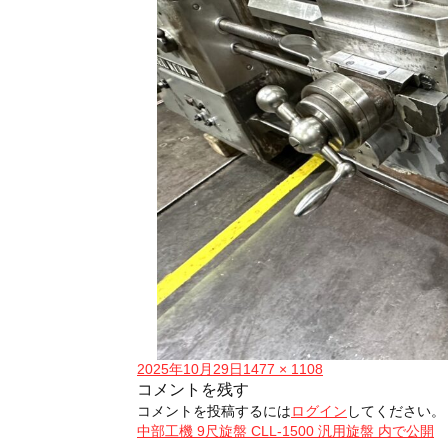
投
フ
2025年10月29日
1477 × 1108
稿
ル
コメントを残す
日:
サ
コメントを投稿するには
ログイン
してください。
イ
投
中部工機 9尺旋盤 CLL-1500 汎用旋盤
内で公開
ズ