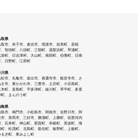
鳥取県
鳥取市、米子市、倉吉市、境港市、岩美町、若桜
町、智頭町、八頭町、三朝町、湯梨浜町、琴浦町、
北栄町、日吉津村、大山町、南部町、伯耆町、日南
町、日野町、江府町
香川県
高松市、丸亀市、坂出市、善通寺市、観音寺市、さ
ぬき市、東かがわ市、三豊市、土庄町、小豆島町、
三木町、直島町、宇多津町、綾川町、琴平町、多度
津町、まんのう町
徳島県
徳島市、鳴門市、小松島市、阿南市、吉野川市、阿
波市、美馬市、三好市、勝浦町、上勝町、佐那河内
村、石井町、神山町、那賀町、牟岐町、美波町、海
陽町、松茂町、北島町、藍住町、板野町、上板町、
つるぎ町、東みよし町