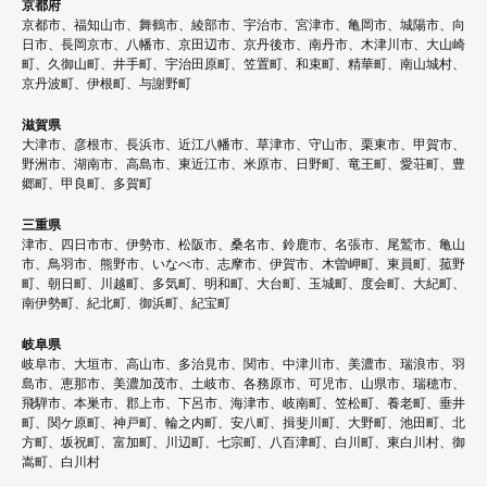
京都府
京都市、福知山市、舞鶴市、綾部市、宇治市、宮津市、亀岡市、城陽市、向
日市、長岡京市、八幡市、京田辺市、京丹後市、南丹市、木津川市、大山崎
町、久御山町、井手町、宇治田原町、笠置町、和束町、精華町、南山城村、
京丹波町、伊根町、与謝野町
滋賀県
大津市、彦根市、長浜市、近江八幡市、草津市、守山市、栗東市、甲賀市、
野洲市、湖南市、高島市、東近江市、米原市、日野町、竜王町、愛荘町、豊
郷町、甲良町、多賀町
三重県
津市、四日市市、伊勢市、松阪市、桑名市、鈴鹿市、名張市、尾鷲市、亀山
市、鳥羽市、熊野市、いなべ市、志摩市、伊賀市、木曽岬町、東員町、菰野
町、朝日町、川越町、多気町、明和町、大台町、玉城町、度会町、大紀町、
南伊勢町、紀北町、御浜町、紀宝町
岐阜県
岐阜市、大垣市、高山市、多治見市、関市、中津川市、美濃市、瑞浪市、羽
島市、恵那市、美濃加茂市、土岐市、各務原市、可児市、山県市、瑞穂市、
飛騨市、本巣市、郡上市、下呂市、海津市、岐南町、笠松町、養老町、垂井
町、関ケ原町、神戸町、輪之内町、安八町、揖斐川町、大野町、池田町、北
方町、坂祝町、富加町、川辺町、七宗町、八百津町、白川町、東白川村、御
嵩町、白川村