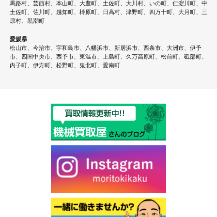
馬路村、芸西村、本山町、大豊町、土佐町、大川村、いの町、仁淀川町、中
土佐町、佐川町、越知町、梼原町、日高村、津野町、四万十町、大月町、三
原村、黒潮町
愛媛県
松山市、今治市、宇和島市、八幡浜市、新居浜市、西条市、大洲市、伊予
市、四国中央市、西予市、東温市、上島町、久万高原町、松前町、砥部町、
内子町、伊方町、松野町、鬼北町、愛南町