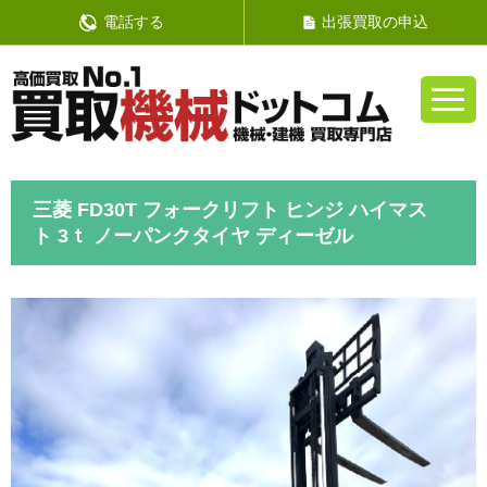
電話する
出張買取の申込
三菱 FD30T フォークリフト ヒンジ ハイマス
ト 3ｔ ノーパンクタイヤ ディーゼル