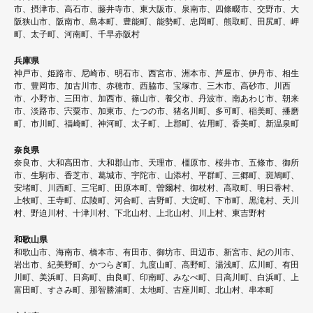
市、摂津市、高石市、藤井寺市、東大阪市、泉南市、四條畷市、交野市、大
阪狭山市、阪南市、島本町、豊能町、能勢町、忠岡町、熊取町、田尻町、岬
町、太子町、河南町、千早赤阪村
兵庫県
神戸市、姫路市、尼崎市、明石市、西宮市、洲本市、芦屋市、伊丹市、相生
市、豊岡市、加古川市、赤穂市、西脇市、宝塚市、三木市、高砂市、川西
市、小野市、三田市、加西市、篠山市、養父市、丹波市、南あわじ市、朝来
市、淡路市、宍粟市、加東市、たつの市、猪名川町、多可町、稲美町、播磨
町、市川町、福崎町、神河町、太子町、上郡町、佐用町、香美町、新温泉町
奈良県
奈良市、大和高田市、大和郡山市、天理市、橿原市、桜井市、五條市、御所
市、生駒市、香芝市、葛城市、宇陀市、山添村、平群町、三郷町、斑鳩町、
安堵町、川西町、三宅町、田原本町、曽爾村、御杖村、高取町、明日香村、
上牧町、王寺町、広陵町、河合町、吉野町、大淀町、下市町、黒滝村、天川
村、野迫川村、十津川村、下北山村、上北山村、川上村、東吉野村
和歌山県
和歌山市、海南市、橋本市、有田市、御坊市、田辺市、新宮市、紀の川市、
岩出市、紀美野町、かつらぎ町、九度山町、高野町、湯浅町、広川町、有田
川町、美浜町、日高町、由良町、印南町、みなべ町、日高川町、白浜町、上
富田町、すさみ町、那智勝浦町、太地町、古座川町、北山村、串本町