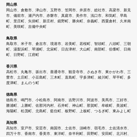
岡山県
岡山市、倉敷市、津山市、玉野市、笠岡市、井原市、総社市、高梁市、新見
市、備前市、瀬戸内市、赤磐市、真庭市、美作市、浅口市、和気町、早島
町、里庄町、矢掛町、新庄村、鏡野町、勝央町、奈義町、西粟倉村、久米南
町、美咲町、吉備中央町
鳥取県
鳥取市、米子市、倉吉市、境港市、岩美町、若桜町、智頭町、八頭町、三朝
町、湯梨浜町、琴浦町、北栄町、日吉津村、大山町、南部町、伯耆町、日南
町、日野町、江府町
香川県
高松市、丸亀市、坂出市、善通寺市、観音寺市、さぬき市、東かがわ市、三
豊市、土庄町、小豆島町、三木町、直島町、宇多津町、綾川町、琴平町、多
度津町、まんのう町
徳島県
徳島市、鳴門市、小松島市、阿南市、吉野川市、阿波市、美馬市、三好市、
勝浦町、上勝町、佐那河内村、石井町、神山町、那賀町、牟岐町、美波町、
海陽町、松茂町、北島町、藍住町、板野町、上板町、つるぎ町、東みよし町
高知県
高知市、室戸市、安芸市、南国市、土佐市、須崎市、宿毛市、土佐清水市、
四万十市、香南市、香美市、東洋町、奈半利町、田野町、安田町、北川村、