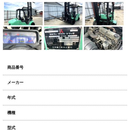
商品番号
メーカー
年式
機種
型式